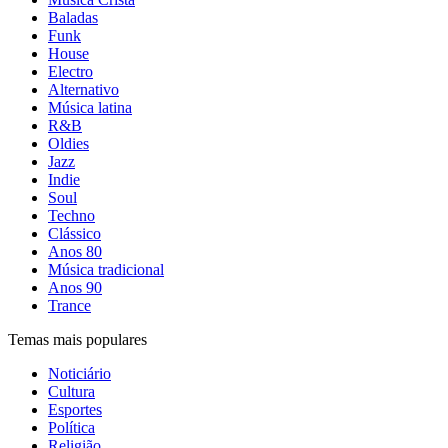
Baladas
Funk
House
Electro
Alternativo
Música latina
R&B
Oldies
Jazz
Indie
Soul
Techno
Clássico
Anos 80
Música tradicional
Anos 90
Trance
Temas mais populares
Noticiário
Cultura
Esportes
Política
Religião