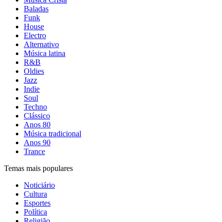
Baladas
Funk
House
Electro
Alternativo
Música latina
R&B
Oldies
Jazz
Indie
Soul
Techno
Clássico
Anos 80
Música tradicional
Anos 90
Trance
Temas mais populares
Noticiário
Cultura
Esportes
Política
Religião