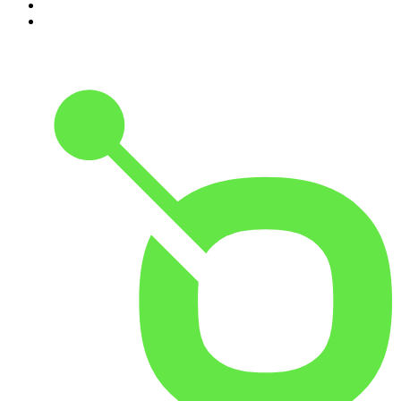
9
.
Noites Gregas
10
.
Petit Journal