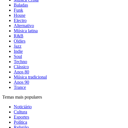
Baladas
Funk
House
Electro
Alternativo
Música latina
R&B
Oldies
Jazz
Indie
Soul
Techno
Clássico
Anos 80
Música tradicional
Anos 90
Trance
Temas mais populares
Noticiário
Cultura
Esportes
Política
Religião