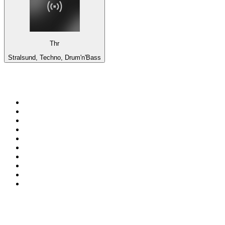
Thr
Stralsund, Techno, Drum'n'Bass
Top 100 em
radio.net
1
.
RMC Info Talk Sport
2
.
Clubmix
3
.
NRJ DAVID GUETTA
4
.
Hot 108 Jamz
5
.
Radio Studio Souto - Sertanejo Universitário
6
.
LOVE CLASSICS / 1.fm
7
.
Tomorrowland - One World Radio
8
.
France Info
9
.
Exclusively Taylor Swift
10
.
Radio Transcontinental 104.7 FM
Top 100 podcasts do
Brasil