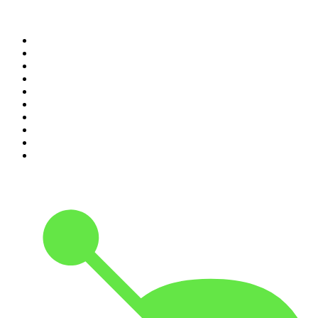
Top 100 podcasts do
Brasil
1
.
Não Inviabilize
2
.
O Assunto
3
.
NerdCast
4
.
Foro de Teresina
5
.
Inteligência Ltda.
6
.
Café Com Deus Pai | Podcast oficial
7
.
Modus Operandi
8
.
Rádio Novelo Apresenta
9
.
Noites Gregas
10
.
Petit Journal