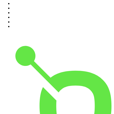
5
.
Noites Gregas
6
.
Café Com Deus Pai | Podcast oficial
7
.
Modus Operandi
8
.
Medo e Delírio em Brasília
9
.
Jota Jota Podcast
10
.
Rádio Novelo Apresenta