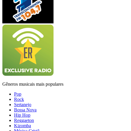
Gêneros musicais mais populares
Pop
Rock
Sertanejo
Bossa Nova
Hip Hop
Reggaeton
Kizomba
Música Cristã