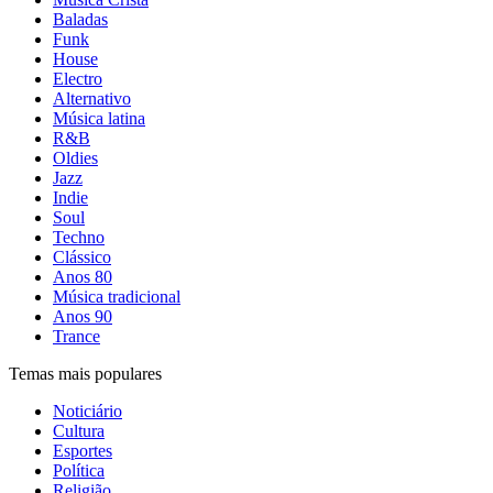
Baladas
Funk
House
Electro
Alternativo
Música latina
R&B
Oldies
Jazz
Indie
Soul
Techno
Clássico
Anos 80
Música tradicional
Anos 90
Trance
Temas mais populares
Noticiário
Cultura
Esportes
Política
Religião