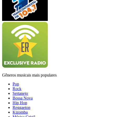
Gêneros musicais mais populares
Pop
Rock
Sertanejo
Bossa Nova
Hip Hop
Reggaeton
Kizomba
Música Cristã