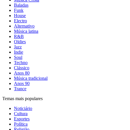
Baladas
Funk
House
Electro
Alternativo
Música latina
R&B
Oldies
Jazz
Indie
Soul
Techno
Clássico
Anos 80
Música tradicional
Anos 90
Trance
Temas mais populares
Noticiário
Cultura
Esportes
Política
Religião