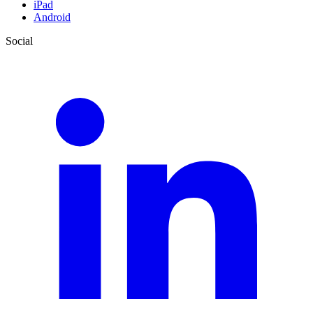
iPad
Android
Social