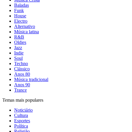
Baladas
Funk
House
Electro
Alternativo
Música latina
R&B
Oldies
Jazz
Indie
Soul
Techno
Clássico
Anos 80
Música tradicional
Anos 90
Trance
Temas mais populares
Noticiário
Cultura
Esportes
Política
Religião