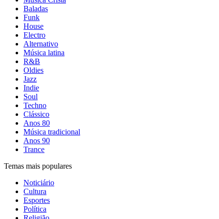
Baladas
Funk
House
Electro
Alternativo
Música latina
R&B
Oldies
Jazz
Indie
Soul
Techno
Clássico
Anos 80
Música tradicional
Anos 90
Trance
Temas mais populares
Noticiário
Cultura
Esportes
Política
Religião