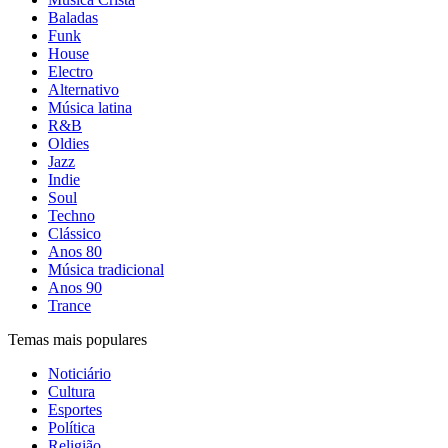
Baladas
Funk
House
Electro
Alternativo
Música latina
R&B
Oldies
Jazz
Indie
Soul
Techno
Clássico
Anos 80
Música tradicional
Anos 90
Trance
Temas mais populares
Noticiário
Cultura
Esportes
Política
Religião