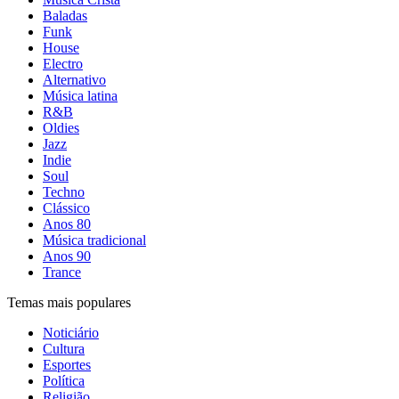
Baladas
Funk
House
Electro
Alternativo
Música latina
R&B
Oldies
Jazz
Indie
Soul
Techno
Clássico
Anos 80
Música tradicional
Anos 90
Trance
Temas mais populares
Noticiário
Cultura
Esportes
Política
Religião