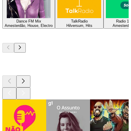
Dance FM Mix
TalkRadio
Radio 10
Amesterdão, House, Electro
Hilversum, Hits
Amesterdã
Podcasts de
topo
Podcasts de
topo
Podcasts de
topo