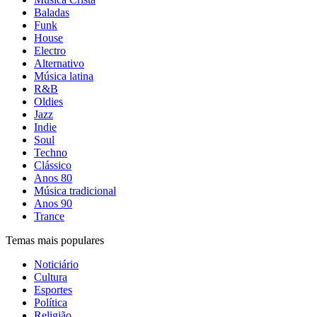
Baladas
Funk
House
Electro
Alternativo
Música latina
R&B
Oldies
Jazz
Indie
Soul
Techno
Clássico
Anos 80
Música tradicional
Anos 90
Trance
Temas mais populares
Noticiário
Cultura
Esportes
Política
Religião