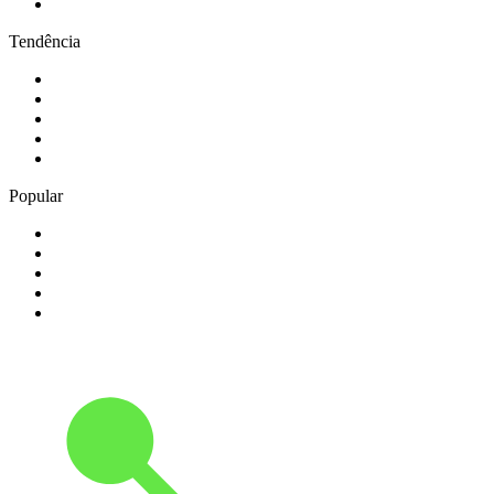
5
.
181.fm - The Eagle
Tendência
1
.
Exclusively Ariana Grande
2
.
80s80s Love
3
.
80s Super Dancefloor
4
.
Ancient FM
5
.
Antena 1
Popular
1
.
Exclusively Olivia Rodrigo
2
.
Exclusively Coldplay
3
.
Bossa Nova Brazil
4
.
Exclusively Lana Del Rey
5
.
HITRADIO OHR 80er Radio