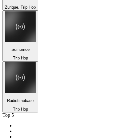
Zurique, Trip Hop
Sumomoe
Trip Hop
Radiotimebase
Trip Hop
Top 5
1
.
Gay FM
2
.
Rádio Antena 1 - FM 94.7
3
.
LOVE CLASSICS / 1.fm