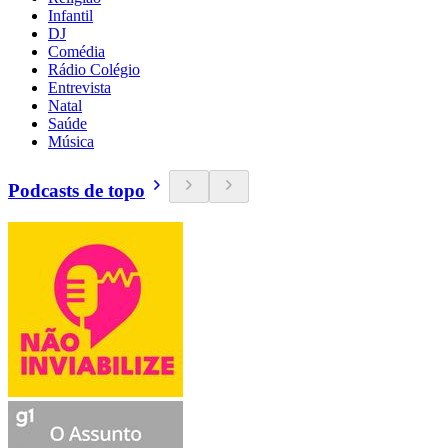
Infantil
DJ
Comédia
Rádio Colégio
Entrevista
Natal
Saúde
Música
Podcasts de topo