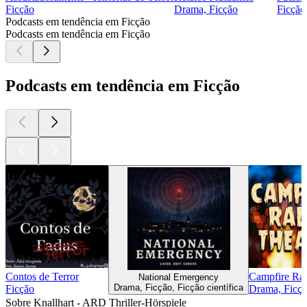
Ficção
Drama, Ficção
Ficção
Podcasts em tendência em Ficção
Podcasts em tendência em Ficção
Podcasts em tendência em Ficção
Contos de Terror
Campfire Rad
National Emergency
Drama, Ficção, Ficção científica
Ficção
Drama, Ficç
Sobre Knallhart - ARD Thriller-Hörspiele