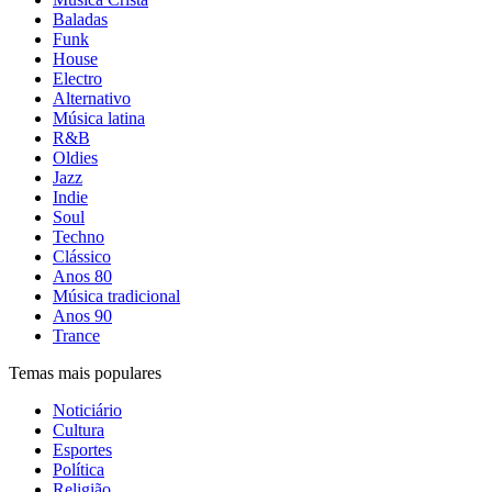
Baladas
Funk
House
Electro
Alternativo
Música latina
R&B
Oldies
Jazz
Indie
Soul
Techno
Clássico
Anos 80
Música tradicional
Anos 90
Trance
Temas mais populares
Noticiário
Cultura
Esportes
Política
Religião