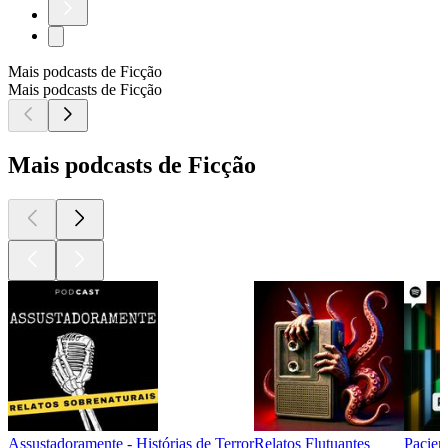
Mais podcasts de Ficção
Mais podcasts de Ficção
Mais podcasts de Ficção
Assustadoramente - Histórias de Terror
Relatos Flutuantes
Pacien