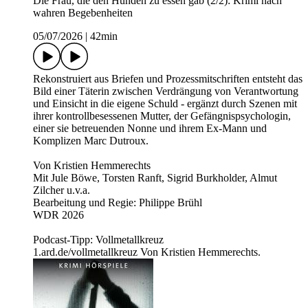
Die Frau, die den Hunden zu essen gab (2/2): Krimi nach
wahren Begebenheiten
05/07/2026
|
42min
Rekonstruiert aus Briefen und Prozessmitschriften entsteht das
Bild einer Täterin zwischen Verdrängung von Verantwortung
und Einsicht in die eigene Schuld - ergänzt durch Szenen mit
ihrer kontrollbesessenen Mutter, der Gefängnispsychologin,
einer sie betreuenden Nonne und ihrem Ex-Mann und
Komplizen Marc Dutroux.
Von Kristien Hemmerechts
Mit Jule Böwe, Torsten Ranft, Sigrid Burkholder, Almut
Zilcher u.v.a.
Bearbeitung und Regie: Philippe Brühl
WDR 2026
Podcast-Tipp: Vollmetallkreuz
1.ard.de/vollmetallkreuz Von Kristien Hemmerechts.