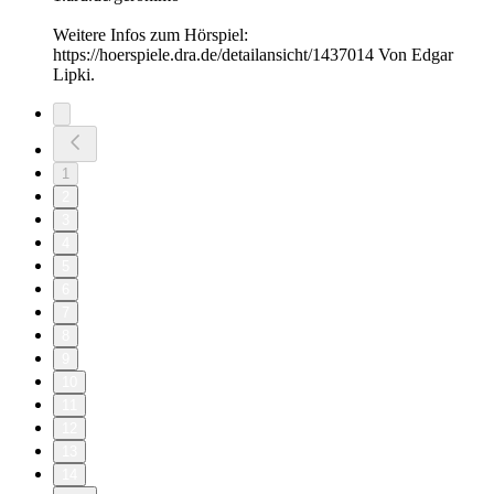
Weitere Infos zum Hörspiel:
https://hoerspiele.dra.de/detailansicht/1437014 Von Edgar
Lipki.
1
2
3
4
5
6
7
8
9
10
11
12
13
14