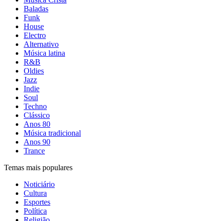
Baladas
Funk
House
Electro
Alternativo
Música latina
R&B
Oldies
Jazz
Indie
Soul
Techno
Clássico
Anos 80
Música tradicional
Anos 90
Trance
Temas mais populares
Noticiário
Cultura
Esportes
Política
Religião