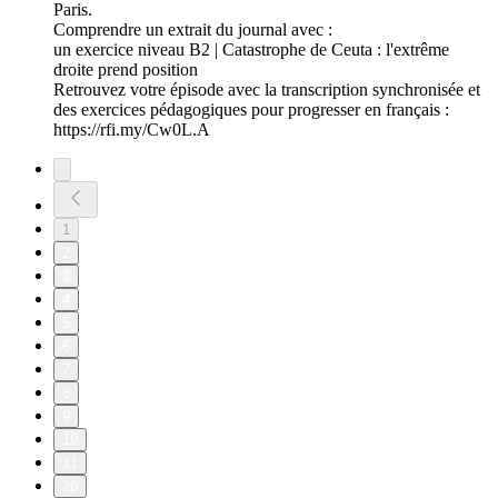
Paris.
Comprendre un extrait du journal avec :
un exercice niveau B2 | Catastrophe de Ceuta : l'extrême
droite prend position
Retrouvez votre épisode avec la transcription synchronisée et
des exercices pédagogiques pour progresser en français :
https://rfi.my/Cw0L.A
1
2
3
4
5
6
7
8
9
10
11
20