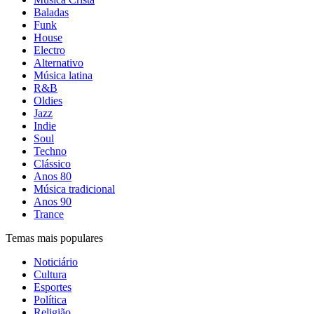
Baladas
Funk
House
Electro
Alternativo
Música latina
R&B
Oldies
Jazz
Indie
Soul
Techno
Clássico
Anos 80
Música tradicional
Anos 90
Trance
Temas mais populares
Noticiário
Cultura
Esportes
Política
Religião