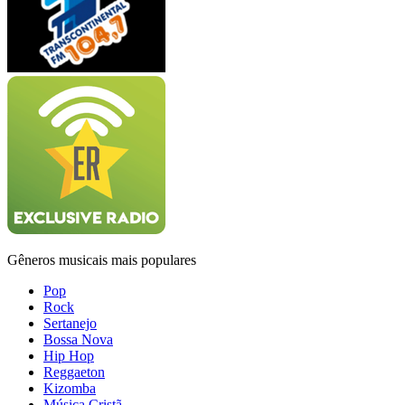
Gêneros musicais mais populares
Pop
Rock
Sertanejo
Bossa Nova
Hip Hop
Reggaeton
Kizomba
Música Cristã