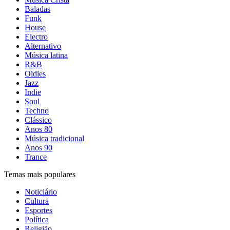
Baladas
Funk
House
Electro
Alternativo
Música latina
R&B
Oldies
Jazz
Indie
Soul
Techno
Clássico
Anos 80
Música tradicional
Anos 90
Trance
Temas mais populares
Noticiário
Cultura
Esportes
Política
Religião