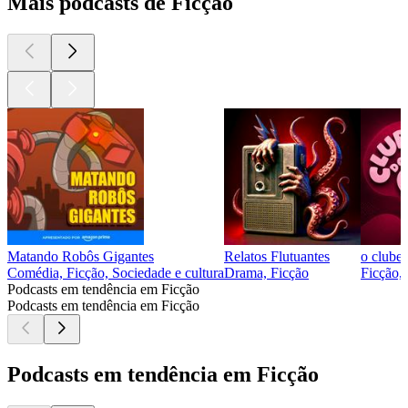
Mais podcasts de Ficção
Matando Robôs Gigantes
Relatos Flutuantes
o clube 
Comédia, Ficção, Sociedade e cultura
Drama, Ficção
Ficção, 
Podcasts em tendência em Ficção
Podcasts em tendência em Ficção
Podcasts em tendência em Ficção