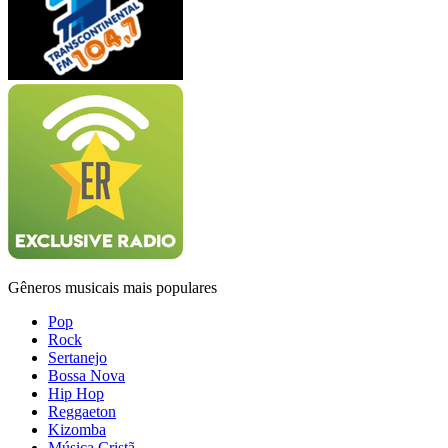
Gêneros musicais mais populares
Pop
Rock
Sertanejo
Bossa Nova
Hip Hop
Reggaeton
Kizomba
Música Cristã