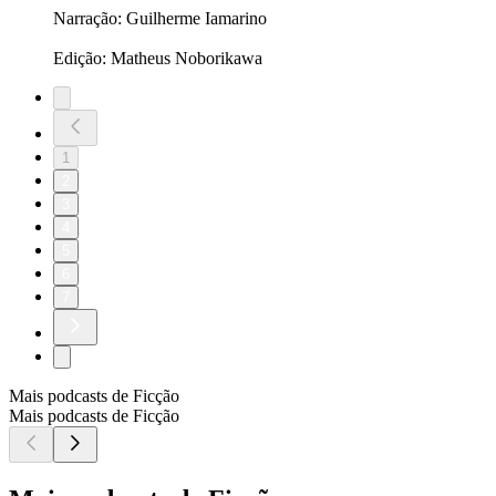
Narração: Guilherme Iamarino
Edição: Matheus Noborikawa
1
2
3
4
5
6
7
Mais podcasts de Ficção
Mais podcasts de Ficção