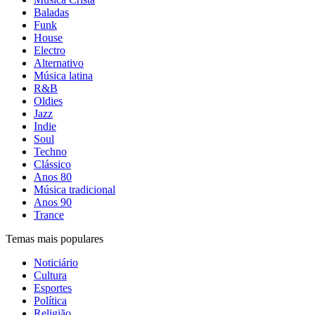
Baladas
Funk
House
Electro
Alternativo
Música latina
R&B
Oldies
Jazz
Indie
Soul
Techno
Clássico
Anos 80
Música tradicional
Anos 90
Trance
Temas mais populares
Noticiário
Cultura
Esportes
Política
Religião