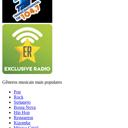
Gêneros musicais mais populares
Pop
Rock
Sertanejo
Bossa Nova
Hip Hop
Reggaeton
Kizomba
Música Cristã