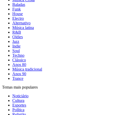
Baladas
Funk
House
Electro
Alternativo
Música latina
R&B
Oldies
Jazz
Indie
Soul
Techno
Clássico
Anos 80
Música tradicional
Anos 90
Trance
Temas mais populares
Noticiário
Cultura
Esportes
Política
Religião