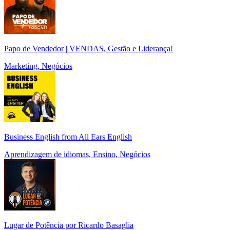
Papo de Vendedor | VENDAS, Gestão e Liderança!
Marketing, Negócios
Business English from All Ears English
Aprendizagem de idiomas, Ensino, Negócios
Lugar de Potência por Ricardo Basaglia