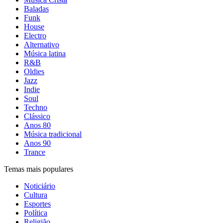
Baladas
Funk
House
Electro
Alternativo
Música latina
R&B
Oldies
Jazz
Indie
Soul
Techno
Clássico
Anos 80
Música tradicional
Anos 90
Trance
Temas mais populares
Noticiário
Cultura
Esportes
Política
Religião