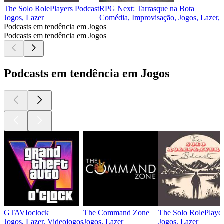
The Solo RolePlayers Podcast
RPG Next: Tarrasque na Bota
Jogos, Lazer
Comédia, Improvisação, Jogos, Lazer,
Podcasts em tendência em Jogos
Podcasts em tendência em Jogos
Podcasts em tendência em Jogos
GTAVIoclock
The Command Zone
The Solo RolePlayer
Jogos, Lazer, Videojogos
Jogos, Lazer
Jogos, Lazer