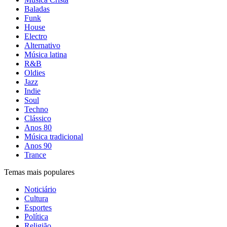
Baladas
Funk
House
Electro
Alternativo
Música latina
R&B
Oldies
Jazz
Indie
Soul
Techno
Clássico
Anos 80
Música tradicional
Anos 90
Trance
Temas mais populares
Noticiário
Cultura
Esportes
Política
Religião