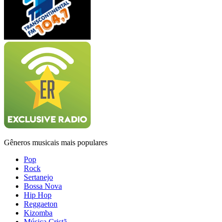
Gêneros musicais mais populares
Pop
Rock
Sertanejo
Bossa Nova
Hip Hop
Reggaeton
Kizomba
Música Cristã