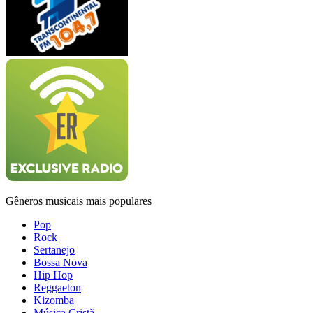
Gêneros musicais mais populares
Pop
Rock
Sertanejo
Bossa Nova
Hip Hop
Reggaeton
Kizomba
Música Cristã