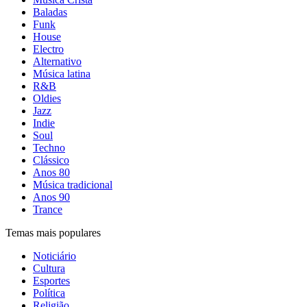
Baladas
Funk
House
Electro
Alternativo
Música latina
R&B
Oldies
Jazz
Indie
Soul
Techno
Clássico
Anos 80
Música tradicional
Anos 90
Trance
Temas mais populares
Noticiário
Cultura
Esportes
Política
Religião