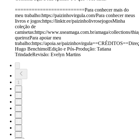
=========================Para conhecer mais do
meu trabalho:https://paizinhovirgula.com/Para conhecer meus
livros e jogos:https://linktr.ee/paizinholivrosejogosMinha
coleção de
camisetas:https://www.useamaga.com.br/amaga/collections/thia
queirozPara apoiar meu
trabalho:https://apoia.se/paizinhovirgula==CRÉDITOS==Direç
Hugo BenchimolEdição e Pós-Produção: Tatiana
TrindadeRevisão: Evelyn Martins
1
2
3
4
5
6
7
8
9