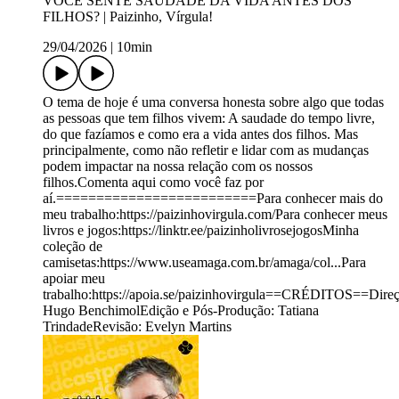
VOCÊ SENTE SAUDADE DA VIDA ANTES DOS
FILHOS? | Paizinho, Vírgula!
29/04/2026
|
10min
O tema de hoje é uma conversa honesta sobre algo que todas
as pessoas que tem filhos vivem: A saudade do tempo livre,
do que fazíamos e como era a vida antes dos filhos. Mas
principalmente, como não refletir e lidar com as mudanças
podem impactar na nossa relação com os nossos
filhos.Comenta aqui como você faz por
aí.=========================Para conhecer mais do
meu trabalho:https://paizinhovirgula.com/Para conhecer meus
livros e jogos:https://linktr.ee/paizinholivrosejogosMinha
coleção de
camisetas:https://www.useamaga.com.br/amaga/col...Para
apoiar meu
trabalho:https://apoia.se/paizinhovirgula==CRÉDITOS==Direç
Hugo BenchimolEdição e Pós-Produção: Tatiana
TrindadeRevisão: Evelyn Martins