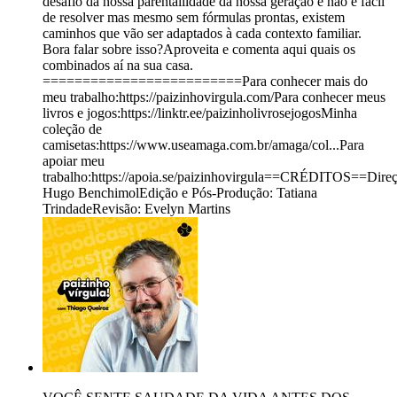
desafio da nossa parentalildade da nossa geração e não é fácil
de resolver mas mesmo sem fórmulas prontas, existem
caminhos que vão ser adaptados à cada contexto familiar.
Bora falar sobre isso?Aproveita e comenta aqui quais os
combinados aí na sua casa.
=========================Para conhecer mais do
meu trabalho:https://paizinhovirgula.com/Para conhecer meus
livros e jogos:https://linktr.ee/paizinholivrosejogosMinha
coleção de
camisetas:https://www.useamaga.com.br/amaga/col...Para
apoiar meu
trabalho:https://apoia.se/paizinhovirgula==CRÉDITOS==Direç
Hugo BenchimolEdição e Pós-Produção: Tatiana
TrindadeRevisão: Evelyn Martins