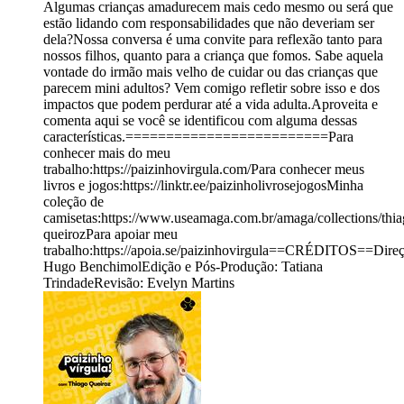
Algumas crianças amadurecem mais cedo mesmo ou será que
estão lidando com responsabilidades que não deveriam ser
dela?Nossa conversa é uma convite para reflexão tanto para
nossos filhos, quanto para a criança que fomos. Sabe aquela
vontade do irmão mais velho de cuidar ou das crianças que
parecem mini adultos? Vem comigo refletir sobre isso e dos
impactos que podem perdurar até a vida adulta.Aproveita e
comenta aqui se você se identificou com alguma dessas
características.=========================Para
conhecer mais do meu
trabalho:https://paizinhovirgula.com/Para conhecer meus
livros e jogos:https://linktr.ee/paizinholivrosejogosMinha
coleção de
camisetas:https://www.useamaga.com.br/amaga/collections/thia
queirozPara apoiar meu
trabalho:https://apoia.se/paizinhovirgula==CRÉDITOS==Direç
Hugo BenchimolEdição e Pós-Produção: Tatiana
TrindadeRevisão: Evelyn Martins