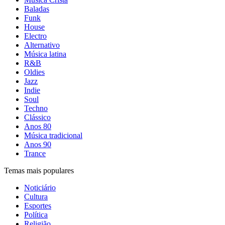
Baladas
Funk
House
Electro
Alternativo
Música latina
R&B
Oldies
Jazz
Indie
Soul
Techno
Clássico
Anos 80
Música tradicional
Anos 90
Trance
Temas mais populares
Noticiário
Cultura
Esportes
Política
Religião