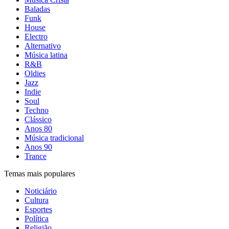
Baladas
Funk
House
Electro
Alternativo
Música latina
R&B
Oldies
Jazz
Indie
Soul
Techno
Clássico
Anos 80
Música tradicional
Anos 90
Trance
Temas mais populares
Noticiário
Cultura
Esportes
Política
Religião