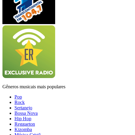
Gêneros musicais mais populares
Pop
Rock
Sertanejo
Bossa Nova
Hip Hop
Reggaeton
Kizomba
Música Cristã