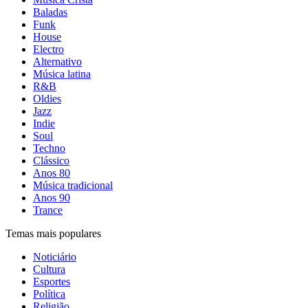
Baladas
Funk
House
Electro
Alternativo
Música latina
R&B
Oldies
Jazz
Indie
Soul
Techno
Clássico
Anos 80
Música tradicional
Anos 90
Trance
Temas mais populares
Noticiário
Cultura
Esportes
Política
Religião