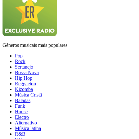
Gêneros musicais mais populares
Pop
Rock
Sertanejo
Bossa Nova
Hip Hop
Reggaeton
Kizomba
Música Cristã
Baladas
Funk
House
Electro
Alternativo
Música latina
R&B