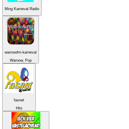
Ming Karneval Radio
warnowfm-karneval
Warnow, Pop
fasnet
Hits