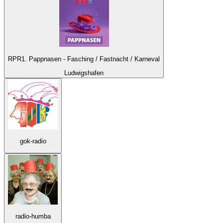
RPR1. Pappnasen - Fasching / Fastnacht / Karneval
Ludwigshafen
gok-radio
radio-humba