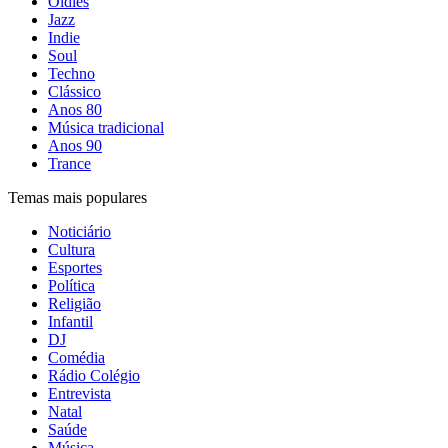
Oldies
Jazz
Indie
Soul
Techno
Clássico
Anos 80
Música tradicional
Anos 90
Trance
Temas mais populares
Noticiário
Cultura
Esportes
Política
Religião
Infantil
DJ
Comédia
Rádio Colégio
Entrevista
Natal
Saúde
Música