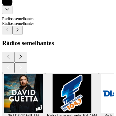
Rádios semelhantes
Rádios semelhantes
Rádios semelhantes
NRJ DAVID GUETTA
Radio Transcontinental 104.7 FM
Radio D