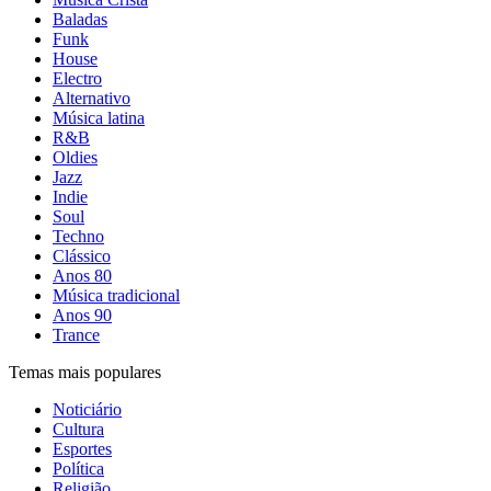
Baladas
Funk
House
Electro
Alternativo
Música latina
R&B
Oldies
Jazz
Indie
Soul
Techno
Clássico
Anos 80
Música tradicional
Anos 90
Trance
Temas mais populares
Noticiário
Cultura
Esportes
Política
Religião