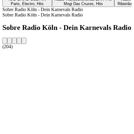
Paris, Electro, Hits
Mogi Das Cruzes, Hits
Ribeirão 
Sobre Radio Köln - Dein Karnevals Radio
Sobre Radio Köln - Dein Karnevals Radio
Sobre Radio Köln - Dein Karnevals Radio
(204)
Website da estação