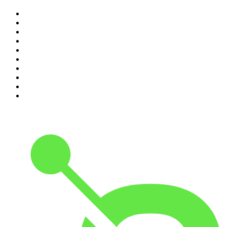
1
.
Não Inviabilize
2
.
O Assunto
3
.
NerdCast
4
.
Inteligência Ltda.
5
.
Noites Gregas
6
.
Café Com Deus Pai | Podcast oficial
7
.
Modus Operandi
8
.
Medo e Delírio em Brasília
9
.
Jota Jota Podcast
10
.
Rádio Novelo Apresenta