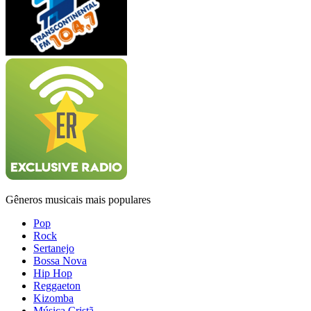
Gêneros musicais mais populares
Pop
Rock
Sertanejo
Bossa Nova
Hip Hop
Reggaeton
Kizomba
Música Cristã