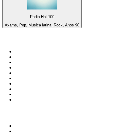
Radio Hot 100
Axams, Pop, Música latina, Rock, Anos 90
Top 100 em
radio.net
1
.
RMC Info Talk Sport
2
.
Clubmix
3
.
NRJ DAVID GUETTA
4
.
Hot 108 Jamz
5
.
Radio Studio Souto - Sertanejo Universitário
6
.
LOVE CLASSICS / 1.fm
7
.
Tomorrowland - One World Radio
8
.
France Info
9
.
Radio Transcontinental 104.7 FM
10
.
Exclusively Taylor Swift
Top 100 podcasts do
Brasil
1
.
Não Inviabilize
2
.
O Assunto