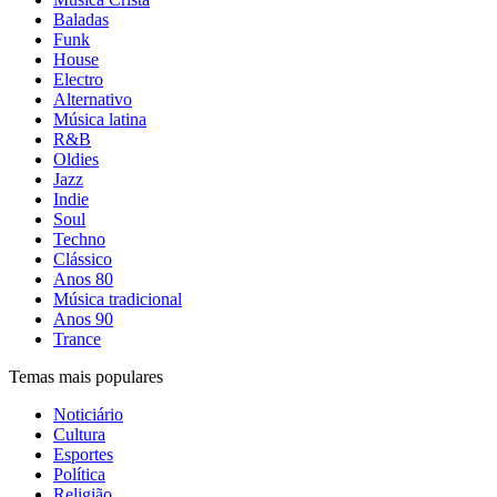
Baladas
Funk
House
Electro
Alternativo
Música latina
R&B
Oldies
Jazz
Indie
Soul
Techno
Clássico
Anos 80
Música tradicional
Anos 90
Trance
Temas mais populares
Noticiário
Cultura
Esportes
Política
Religião