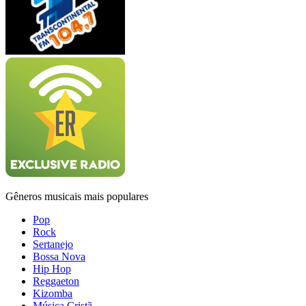
Gêneros musicais mais populares
Pop
Rock
Sertanejo
Bossa Nova
Hip Hop
Reggaeton
Kizomba
Música Cristã