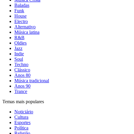
Baladas
Funk
House
Electro
Alternativo
Música latina
R&B
Oldies
Jazz
Indie
Soul
Techno
Clássico
Anos 80
Música tradicional
Anos 90
Trance
Temas mais populares
Noticiário
Cultura
Esportes
Política
Religião