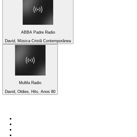
ABBA Padre Radio
David, Música Cristã Contemporânea
MuMa Radio
David, Oldies, Hits, Anos 80
Top 100 em
radio.net
1
.
RMC Info Talk Sport
2
.
Clubmix
3
.
NRJ DAVID GUETTA
4
.
Hot 108 Jamz