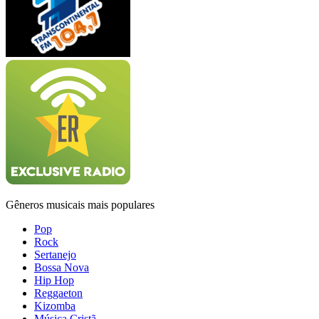
Gêneros musicais mais populares
Pop
Rock
Sertanejo
Bossa Nova
Hip Hop
Reggaeton
Kizomba
Música Cristã