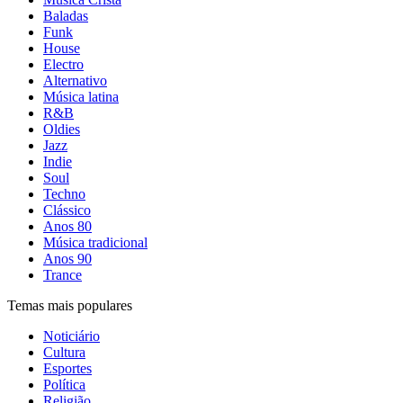
Baladas
Funk
House
Electro
Alternativo
Música latina
R&B
Oldies
Jazz
Indie
Soul
Techno
Clássico
Anos 80
Música tradicional
Anos 90
Trance
Temas mais populares
Noticiário
Cultura
Esportes
Política
Religião