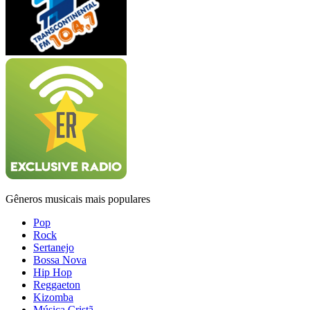
Gêneros musicais mais populares
Pop
Rock
Sertanejo
Bossa Nova
Hip Hop
Reggaeton
Kizomba
Música Cristã