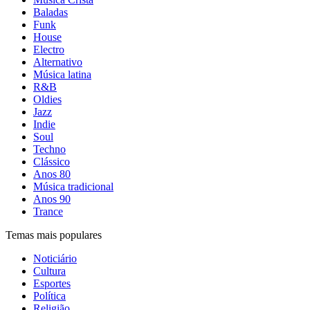
Baladas
Funk
House
Electro
Alternativo
Música latina
R&B
Oldies
Jazz
Indie
Soul
Techno
Clássico
Anos 80
Música tradicional
Anos 90
Trance
Temas mais populares
Noticiário
Cultura
Esportes
Política
Religião