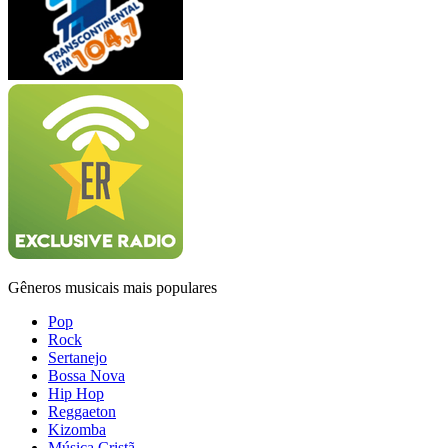
Gêneros musicais mais populares
Pop
Rock
Sertanejo
Bossa Nova
Hip Hop
Reggaeton
Kizomba
Música Cristã