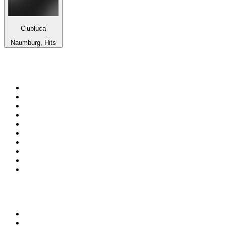
Clubluca
Naumburg, Hits
Top 100 em
radio.net
1
.
RMC Info Talk Sport
2
.
Clubmix
3
.
NRJ DAVID GUETTA
4
.
Hot 108 Jamz
5
.
Radio Studio Souto - Sertanejo Universitário
6
.
LOVE CLASSICS / 1.fm
7
.
Tomorrowland - One World Radio
8
.
France Info
9
.
Radio Transcontinental 104.7 FM
10
.
Exclusively Taylor Swift
Top 100 podcasts do
Brasil
1
.
Não Inviabilize
2
.
O Assunto