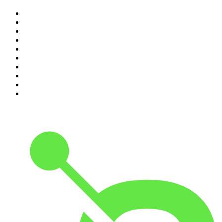
1
.
Não Inviabilize
2
.
O Assunto
3
.
NerdCast
4
.
Inteligência Ltda.
5
.
Noites Gregas
6
.
Café Com Deus Pai | Podcast oficial
7
.
Modus Operandi
8
.
Medo e Delírio em Brasília
9
.
Jota Jota Podcast
10
.
Rádio Novelo Apresenta