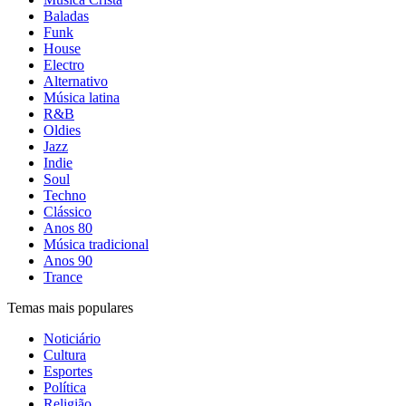
Baladas
Funk
House
Electro
Alternativo
Música latina
R&B
Oldies
Jazz
Indie
Soul
Techno
Clássico
Anos 80
Música tradicional
Anos 90
Trance
Temas mais populares
Noticiário
Cultura
Esportes
Política
Religião