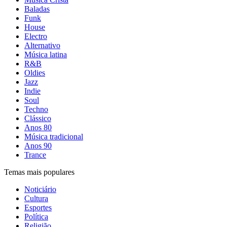
Baladas
Funk
House
Electro
Alternativo
Música latina
R&B
Oldies
Jazz
Indie
Soul
Techno
Clássico
Anos 80
Música tradicional
Anos 90
Trance
Temas mais populares
Noticiário
Cultura
Esportes
Política
Religião