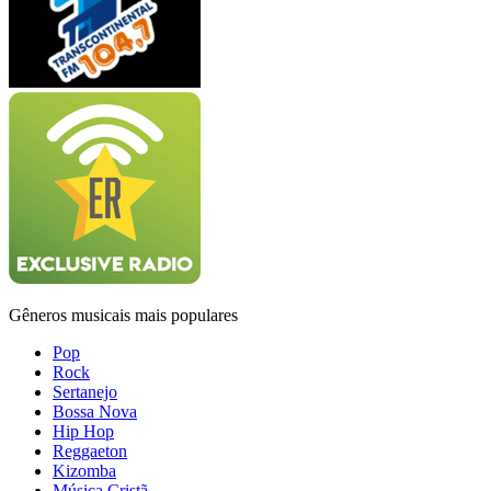
Gêneros musicais mais populares
Pop
Rock
Sertanejo
Bossa Nova
Hip Hop
Reggaeton
Kizomba
Música Cristã