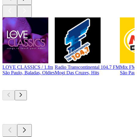
LOVE CLASSICS / 1.fm
Radio Transcontinental 104.7 FM
Mix FM 
São Paulo, Baladas, Oldies
Mogi Das Cruzes, Hits
São Paul
Podcasts de
topo
Podcasts de
topo
Podcasts de
topo