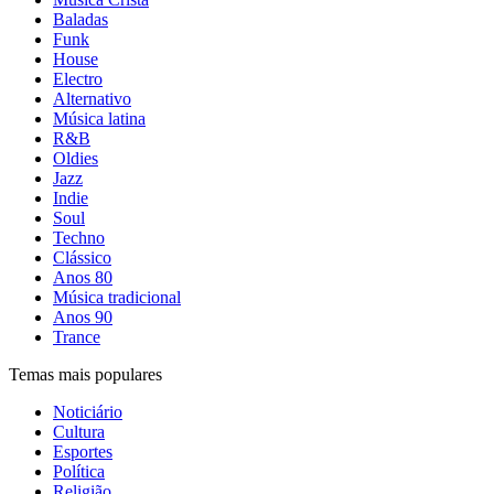
Baladas
Funk
House
Electro
Alternativo
Música latina
R&B
Oldies
Jazz
Indie
Soul
Techno
Clássico
Anos 80
Música tradicional
Anos 90
Trance
Temas mais populares
Noticiário
Cultura
Esportes
Política
Religião