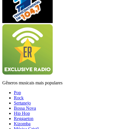
Gêneros musicais mais populares
Pop
Rock
Sertanejo
Bossa Nova
Hip Hop
Reggaeton
Kizomba
Música Cristã