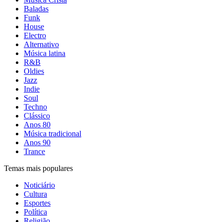
Baladas
Funk
House
Electro
Alternativo
Música latina
R&B
Oldies
Jazz
Indie
Soul
Techno
Clássico
Anos 80
Música tradicional
Anos 90
Trance
Temas mais populares
Noticiário
Cultura
Esportes
Política
Religião