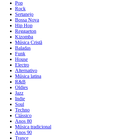
Pop
Rock
Sertanejo
Bossa Nova
Hip Hop
Reggaeton
Kizomba
Música Cristã
Baladas
Funk
House
Electro
Alternativo
Música latina
R&B
Oldies
Jazz
Indie
Soul
Techno
Clássico
Anos 80
Música tradicional
Anos 90
Trance