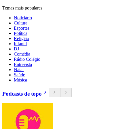
Temas mais populares
Noticiário
Cultura
Esportes
Política
Religião
Infantil
DJ
Comédia
Rádio Colégio
Entrevista
Natal
Saúde
Música
Podcasts de topo