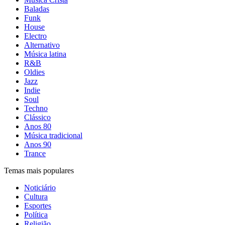
Baladas
Funk
House
Electro
Alternativo
Música latina
R&B
Oldies
Jazz
Indie
Soul
Techno
Clássico
Anos 80
Música tradicional
Anos 90
Trance
Temas mais populares
Noticiário
Cultura
Esportes
Política
Religião