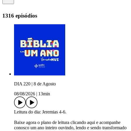
1316 episódios
DIA 220 | 8 de Agosto
08/08/2026
|
13min
Leitura do dia: Jeremias 4-6.
Baixe agora o plano de leitura ⁠⁠⁠⁠⁠⁠⁠⁠⁠⁠⁠⁠⁠⁠⁠⁠⁠⁠⁠⁠⁠⁠⁠⁠⁠⁠⁠⁠⁠⁠⁠⁠⁠⁠⁠⁠⁠⁠⁠⁠⁠⁠⁠⁠⁠⁠⁠⁠⁠⁠⁠⁠⁠⁠⁠⁠⁠⁠⁠clicando aqui⁠⁠⁠⁠⁠⁠⁠⁠⁠⁠⁠⁠⁠⁠⁠⁠⁠⁠⁠⁠⁠⁠⁠⁠⁠⁠⁠⁠⁠⁠⁠⁠⁠⁠⁠⁠⁠⁠⁠⁠⁠⁠⁠⁠⁠⁠⁠⁠⁠⁠⁠⁠⁠⁠⁠⁠⁠⁠⁠ e acompanhe
conosco um ano inteiro ouvindo, lendo e sendo transformado