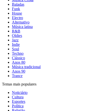
Baladas
Funk
House
Electro
Alternativo
Música latina
R&B
Oldies
Jazz
Indie
Soul
Techno
Clássico
Anos 80
Música tradicional
Anos 90
Trance
Temas mais populares
Noticiário
Cultura
Esportes
Política
Religião