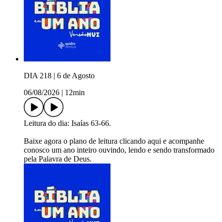
DIA 218 | 6 de Agosto
06/08/2026
|
12min
Leitura do dia: Isaías 63-66.
Baixe agora o plano de leitura ⁠⁠⁠⁠⁠⁠⁠⁠⁠⁠⁠⁠⁠⁠⁠⁠⁠⁠⁠⁠⁠⁠⁠⁠⁠⁠⁠⁠⁠⁠⁠⁠⁠⁠⁠⁠⁠⁠⁠⁠⁠⁠⁠⁠⁠⁠⁠⁠⁠⁠⁠⁠⁠⁠⁠⁠⁠⁠⁠clicando aqui⁠⁠⁠⁠⁠⁠⁠⁠⁠⁠⁠⁠⁠⁠⁠⁠⁠⁠⁠⁠⁠⁠⁠⁠⁠⁠⁠⁠⁠⁠⁠⁠⁠⁠⁠⁠⁠⁠⁠⁠⁠⁠⁠⁠⁠⁠⁠⁠⁠⁠⁠⁠⁠⁠⁠⁠⁠⁠⁠ e acompanhe
conosco um ano inteiro ouvindo, lendo e sendo transformado
pela Palavra de Deus.