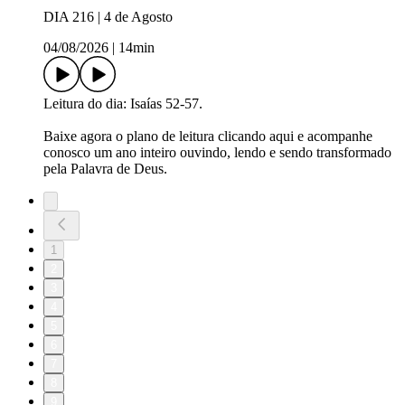
DIA 216 | 4 de Agosto
04/08/2026
|
14min
Leitura do dia: Isaías 52-57.
Baixe agora o plano de leitura ⁠⁠⁠⁠⁠⁠⁠⁠⁠⁠⁠⁠⁠⁠⁠⁠⁠⁠⁠⁠⁠⁠⁠⁠⁠⁠⁠⁠⁠⁠⁠⁠⁠⁠⁠⁠⁠⁠⁠⁠⁠⁠⁠⁠⁠⁠⁠⁠⁠⁠⁠⁠⁠⁠⁠⁠⁠⁠clicando aqui⁠⁠⁠⁠⁠⁠⁠⁠⁠⁠⁠⁠⁠⁠⁠⁠⁠⁠⁠⁠⁠⁠⁠⁠⁠⁠⁠⁠⁠⁠⁠⁠⁠⁠⁠⁠⁠⁠⁠⁠⁠⁠⁠⁠⁠⁠⁠⁠⁠⁠⁠⁠⁠⁠⁠⁠⁠⁠ e acompanhe
conosco um ano inteiro ouvindo, lendo e sendo transformado
pela Palavra de Deus.
1
2
3
4
5
6
7
8
9