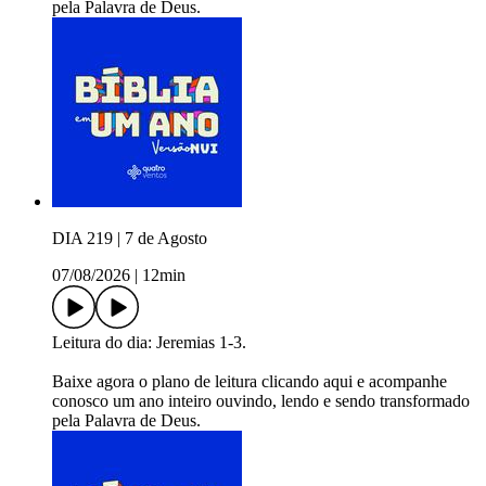
pela Palavra de Deus.
DIA 219 | 7 de Agosto
07/08/2026
|
12min
Leitura do dia: Jeremias 1-3.
Baixe agora o plano de leitura ⁠⁠⁠⁠⁠⁠⁠⁠⁠⁠⁠⁠⁠⁠⁠⁠⁠⁠⁠⁠⁠⁠⁠⁠⁠⁠⁠⁠⁠⁠⁠⁠⁠⁠⁠⁠⁠⁠⁠⁠⁠⁠⁠⁠⁠⁠⁠⁠⁠⁠⁠⁠⁠⁠⁠⁠⁠⁠⁠clicando aqui⁠⁠⁠⁠⁠⁠⁠⁠⁠⁠⁠⁠⁠⁠⁠⁠⁠⁠⁠⁠⁠⁠⁠⁠⁠⁠⁠⁠⁠⁠⁠⁠⁠⁠⁠⁠⁠⁠⁠⁠⁠⁠⁠⁠⁠⁠⁠⁠⁠⁠⁠⁠⁠⁠⁠⁠⁠⁠⁠ e acompanhe
conosco um ano inteiro ouvindo, lendo e sendo transformado
pela Palavra de Deus.