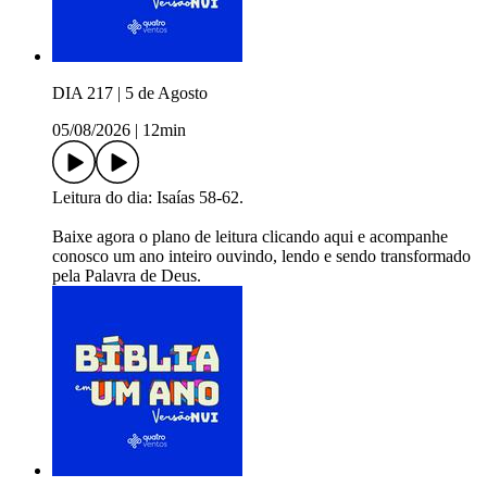
DIA 217 | 5 de Agosto
05/08/2026
|
12min
Leitura do dia: Isaías 58-62.
Baixe agora o plano de leitura ⁠⁠⁠⁠⁠⁠⁠⁠⁠⁠⁠⁠⁠⁠⁠⁠⁠⁠⁠⁠⁠⁠⁠⁠⁠⁠⁠⁠⁠⁠⁠⁠⁠⁠⁠⁠⁠⁠⁠⁠⁠⁠⁠⁠⁠⁠⁠⁠⁠⁠⁠⁠⁠⁠⁠⁠⁠⁠⁠clicando aqui⁠⁠⁠⁠⁠⁠⁠⁠⁠⁠⁠⁠⁠⁠⁠⁠⁠⁠⁠⁠⁠⁠⁠⁠⁠⁠⁠⁠⁠⁠⁠⁠⁠⁠⁠⁠⁠⁠⁠⁠⁠⁠⁠⁠⁠⁠⁠⁠⁠⁠⁠⁠⁠⁠⁠⁠⁠⁠⁠ e acompanhe
conosco um ano inteiro ouvindo, lendo e sendo transformado
pela Palavra de Deus.