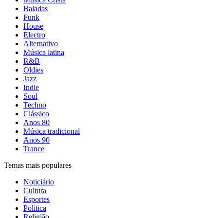
Baladas
Funk
House
Electro
Alternativo
Música latina
R&B
Oldies
Jazz
Indie
Soul
Techno
Clássico
Anos 80
Música tradicional
Anos 90
Trance
Temas mais populares
Noticiário
Cultura
Esportes
Política
Religião