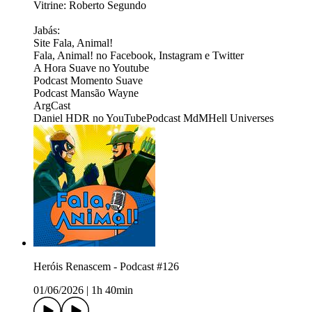
Vitrine: Roberto Segundo
Jabás:
Site ⁠⁠⁠⁠⁠⁠⁠⁠⁠⁠⁠⁠⁠⁠⁠⁠⁠⁠⁠⁠⁠⁠⁠Fala, Animal!⁠⁠⁠⁠⁠⁠⁠⁠⁠⁠⁠⁠⁠⁠⁠⁠⁠⁠⁠⁠⁠⁠⁠
Fala, Animal! no ⁠⁠⁠⁠⁠⁠⁠⁠⁠⁠⁠⁠⁠⁠⁠⁠⁠⁠⁠⁠⁠⁠⁠Facebook⁠⁠⁠⁠⁠⁠⁠⁠⁠⁠⁠⁠⁠⁠⁠⁠⁠⁠⁠⁠⁠⁠⁠, ⁠⁠⁠⁠⁠⁠⁠⁠⁠⁠⁠⁠⁠⁠⁠⁠⁠⁠⁠⁠⁠⁠⁠Instagram ⁠⁠⁠⁠⁠⁠⁠⁠⁠⁠⁠⁠⁠⁠⁠⁠⁠⁠⁠⁠⁠⁠⁠e ⁠⁠⁠⁠⁠⁠⁠⁠⁠⁠⁠⁠⁠⁠⁠⁠⁠⁠⁠⁠⁠⁠⁠Twitter⁠⁠⁠⁠⁠⁠⁠⁠⁠⁠⁠⁠⁠⁠⁠⁠⁠⁠⁠⁠⁠⁠⁠
A Hora Suave no ⁠⁠⁠⁠⁠⁠⁠⁠⁠⁠⁠⁠⁠⁠⁠⁠⁠⁠⁠⁠⁠⁠⁠Youtube⁠⁠⁠⁠⁠⁠⁠⁠⁠⁠⁠⁠⁠⁠⁠⁠⁠⁠⁠⁠⁠⁠⁠
Podcast ⁠⁠⁠⁠⁠⁠⁠⁠⁠⁠⁠⁠⁠⁠⁠⁠⁠Momento Suave⁠⁠⁠⁠⁠⁠⁠⁠⁠⁠⁠
Podcast ⁠⁠⁠⁠⁠⁠⁠⁠⁠⁠⁠⁠⁠⁠⁠⁠⁠⁠⁠⁠⁠⁠⁠⁠Mansão Wayne⁠⁠⁠⁠⁠⁠⁠⁠⁠⁠⁠⁠⁠⁠⁠⁠⁠⁠⁠⁠⁠⁠⁠⁠⁠⁠⁠⁠⁠⁠⁠⁠⁠⁠⁠⁠⁠⁠⁠⁠⁠⁠⁠⁠⁠⁠⁠⁠⁠⁠⁠⁠⁠
⁠⁠ArgCast⁠⁠
Daniel HDR no ⁠⁠YouTubePodcast MdM⁠⁠⁠Hell Universes
Heróis Renascem - Podcast #126
01/06/2026
|
1h 40min