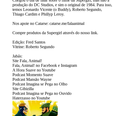
Chegou o dia de falar sobre o filme da Supergirl, mas não a
produção do DC Studios, e sim o original de 1984. Para isso,
temos Leonardo Vicente (o Buddy), Roberto Segundo,
Thiago Cardim e Phillyp Leroy.
Nos apoie no Catarse: ⁠⁠⁠⁠⁠⁠⁠⁠⁠⁠⁠⁠⁠⁠⁠⁠catarse.me/falaanimal⁠⁠⁠⁠⁠⁠⁠⁠⁠
Compre produtos da Supergirl ⁠⁠⁠através do nosso link.⁠⁠⁠
Edição: Fred Santos
Vitrine: Roberto Segundo
Jabás:
Site ⁠⁠⁠⁠⁠⁠⁠⁠⁠⁠⁠⁠⁠⁠⁠⁠⁠⁠⁠⁠⁠⁠⁠⁠⁠⁠⁠⁠⁠⁠⁠Fala, Animal!⁠⁠⁠⁠⁠⁠⁠⁠⁠⁠⁠⁠⁠⁠⁠⁠⁠⁠⁠⁠⁠⁠⁠⁠⁠⁠⁠⁠⁠⁠⁠
Fala, Animal! no ⁠⁠⁠⁠⁠⁠⁠⁠⁠⁠⁠⁠⁠⁠⁠⁠⁠⁠⁠⁠⁠⁠⁠⁠⁠⁠⁠⁠⁠⁠⁠Facebook⁠⁠⁠⁠⁠⁠⁠⁠⁠⁠⁠⁠⁠⁠⁠⁠⁠⁠⁠⁠⁠⁠⁠⁠⁠⁠⁠⁠⁠⁠⁠ e ⁠⁠⁠⁠⁠⁠⁠⁠⁠⁠⁠⁠⁠⁠⁠⁠⁠⁠⁠⁠⁠⁠⁠⁠⁠⁠⁠⁠⁠⁠⁠Instagram ⁠⁠⁠⁠⁠⁠⁠⁠⁠⁠⁠⁠⁠⁠⁠⁠⁠⁠⁠⁠⁠⁠⁠⁠⁠⁠⁠⁠⁠⁠⁠
A Hora Suave no ⁠⁠⁠⁠⁠⁠⁠⁠⁠⁠⁠⁠⁠⁠⁠⁠⁠⁠⁠⁠⁠⁠⁠⁠⁠⁠⁠⁠⁠⁠⁠Youtube⁠⁠⁠⁠⁠⁠⁠⁠⁠⁠⁠⁠⁠⁠⁠⁠⁠⁠⁠⁠⁠⁠⁠⁠⁠⁠⁠⁠⁠⁠⁠
Podcast ⁠⁠⁠⁠⁠⁠⁠⁠⁠⁠⁠⁠⁠⁠⁠⁠⁠⁠⁠⁠⁠⁠⁠⁠⁠Momento Suave⁠⁠⁠⁠⁠⁠⁠⁠⁠⁠⁠⁠⁠⁠⁠⁠⁠⁠⁠
Podcast ⁠⁠⁠⁠⁠⁠⁠⁠⁠⁠⁠⁠⁠⁠⁠⁠⁠⁠⁠⁠⁠⁠⁠⁠⁠⁠⁠⁠⁠⁠⁠⁠Mansão Wayne⁠⁠⁠⁠⁠⁠⁠⁠⁠⁠⁠⁠⁠⁠⁠⁠⁠⁠⁠⁠⁠⁠
Podcast ⁠⁠⁠⁠⁠⁠⁠⁠⁠⁠⁠⁠⁠⁠⁠⁠⁠⁠⁠⁠⁠⁠Imagina se Pega no Olho⁠⁠⁠⁠⁠⁠⁠⁠⁠⁠⁠⁠⁠⁠⁠⁠⁠⁠⁠⁠⁠⁠
Site ⁠⁠⁠⁠⁠⁠⁠⁠⁠⁠⁠⁠⁠⁠⁠⁠⁠⁠⁠⁠⁠⁠Gibizilla⁠⁠⁠⁠⁠⁠⁠⁠⁠⁠⁠⁠⁠⁠⁠⁠⁠⁠⁠⁠⁠⁠
Podcast ⁠⁠⁠⁠⁠⁠⁠⁠⁠⁠⁠⁠⁠⁠⁠⁠⁠⁠⁠⁠⁠⁠Imagina se Pega no Ouvido
Haterzasso no⁠⁠⁠⁠⁠⁠⁠⁠⁠⁠⁠⁠⁠⁠⁠⁠ Youtube⁠⁠⁠