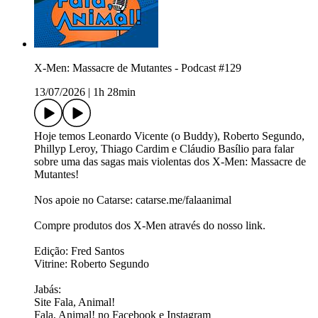
X-Men: Massacre de Mutantes - Podcast #129
13/07/2026
|
1h 28min
Hoje temos Leonardo Vicente (o Buddy), Roberto Segundo,
Phillyp Leroy, Thiago Cardim e Cláudio Basílio para falar
sobre uma das sagas mais violentas dos X-Men: Massacre de
Mutantes!
Nos apoie no Catarse: ⁠⁠⁠⁠⁠⁠⁠⁠⁠⁠⁠⁠⁠⁠⁠⁠⁠catarse.me/falaanimal⁠⁠⁠⁠⁠⁠⁠⁠⁠⁠
Compre produtos dos X-Men ⁠⁠⁠⁠através do nosso link.⁠⁠⁠⁠
Edição: Fred Santos
Vitrine: Roberto Segundo
Jabás:
Site ⁠⁠⁠⁠⁠⁠⁠⁠⁠⁠⁠⁠⁠⁠⁠⁠⁠⁠⁠⁠⁠⁠⁠⁠⁠⁠⁠⁠⁠⁠⁠⁠Fala, Animal!⁠⁠⁠⁠⁠⁠⁠⁠⁠⁠⁠⁠⁠⁠⁠⁠⁠⁠⁠⁠⁠⁠⁠⁠⁠⁠⁠⁠⁠⁠⁠⁠
Fala, Animal! no ⁠⁠⁠⁠⁠⁠⁠⁠⁠⁠⁠⁠⁠⁠⁠⁠⁠⁠⁠⁠⁠⁠⁠⁠⁠⁠⁠⁠⁠⁠⁠⁠Facebook⁠⁠⁠⁠⁠⁠⁠⁠⁠⁠⁠⁠⁠⁠⁠⁠⁠⁠⁠⁠⁠⁠⁠⁠⁠⁠⁠⁠⁠⁠⁠⁠ e ⁠⁠⁠⁠⁠⁠⁠⁠⁠⁠⁠⁠⁠⁠⁠⁠⁠⁠⁠⁠⁠⁠⁠⁠⁠⁠⁠⁠⁠⁠⁠⁠Instagram ⁠⁠⁠⁠⁠⁠⁠⁠⁠⁠⁠⁠⁠⁠⁠⁠⁠⁠⁠⁠⁠⁠⁠⁠⁠⁠⁠⁠⁠⁠⁠⁠