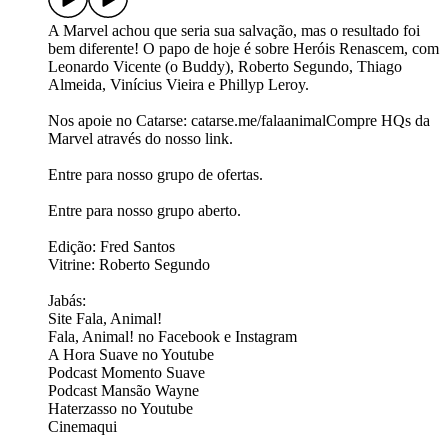
A Marvel achou que seria sua salvação, mas o resultado foi
bem diferente! O papo de hoje é sobre Heróis Renascem, com
Leonardo Vicente (o Buddy), Roberto Segundo, Thiago
Almeida, Vinícius Vieira e Phillyp Leroy.
Nos apoie no Catarse: ⁠⁠⁠⁠⁠⁠⁠⁠⁠⁠⁠⁠⁠⁠catarse.me/falaanimal⁠⁠⁠⁠⁠⁠⁠Compre HQs da
Marvel através do nosso link.
Entre para nosso grupo de ofertas.⁠⁠⁠⁠⁠
⁠Entre para nosso grupo aberto.⁠
Edição: Fred Santos
Vitrine: Roberto Segundo
Jabás:
Site ⁠⁠⁠⁠⁠⁠⁠⁠⁠⁠⁠⁠⁠⁠⁠⁠⁠⁠⁠⁠⁠⁠⁠⁠⁠⁠⁠⁠⁠Fala, Animal!⁠⁠⁠⁠⁠⁠⁠⁠⁠⁠⁠⁠⁠⁠⁠⁠⁠⁠⁠⁠⁠⁠⁠⁠⁠⁠⁠⁠⁠
Fala, Animal! no ⁠⁠⁠⁠⁠⁠⁠⁠⁠⁠⁠⁠⁠⁠⁠⁠⁠⁠⁠⁠⁠⁠⁠⁠⁠⁠⁠⁠⁠Facebook⁠⁠⁠⁠⁠⁠⁠⁠⁠⁠⁠⁠⁠⁠⁠⁠⁠⁠⁠⁠⁠⁠⁠⁠⁠⁠⁠⁠⁠ e ⁠⁠⁠⁠⁠⁠⁠⁠⁠⁠⁠⁠⁠⁠⁠⁠⁠⁠⁠⁠⁠⁠⁠⁠⁠⁠⁠⁠⁠Instagram ⁠⁠⁠⁠⁠⁠⁠⁠⁠⁠⁠⁠⁠⁠⁠⁠⁠⁠⁠⁠⁠⁠⁠⁠⁠⁠⁠⁠⁠
A Hora Suave no ⁠⁠⁠⁠⁠⁠⁠⁠⁠⁠⁠⁠⁠⁠⁠⁠⁠⁠⁠⁠⁠⁠⁠⁠⁠⁠⁠⁠⁠Youtube⁠⁠⁠⁠⁠⁠⁠⁠⁠⁠⁠⁠⁠⁠⁠⁠⁠⁠⁠⁠⁠⁠⁠⁠⁠⁠⁠⁠⁠
Podcast ⁠⁠⁠⁠⁠⁠⁠⁠⁠⁠⁠⁠⁠⁠⁠⁠⁠⁠⁠⁠⁠⁠⁠Momento Suave⁠⁠⁠⁠⁠⁠⁠⁠⁠⁠⁠⁠⁠⁠⁠⁠⁠
Podcast ⁠⁠⁠⁠⁠⁠⁠⁠⁠⁠⁠⁠⁠⁠⁠⁠⁠⁠⁠⁠⁠⁠⁠⁠⁠⁠⁠⁠⁠⁠Mansão Wayne⁠⁠⁠⁠⁠⁠⁠⁠⁠⁠⁠⁠⁠⁠⁠⁠⁠⁠⁠⁠
Haterzasso no⁠⁠⁠⁠⁠⁠⁠⁠⁠⁠⁠⁠⁠⁠⁠ Youtube⁠⁠⁠
⁠⁠⁠Cinemaqui