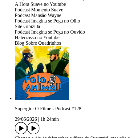
A Hora Suave no ⁠⁠⁠⁠⁠⁠⁠⁠⁠⁠⁠⁠⁠⁠⁠⁠⁠⁠⁠⁠⁠⁠⁠⁠⁠⁠⁠⁠⁠⁠⁠⁠Youtube⁠⁠⁠⁠⁠⁠⁠⁠⁠⁠⁠⁠⁠⁠⁠⁠⁠⁠⁠⁠⁠⁠⁠⁠⁠⁠⁠⁠⁠⁠⁠⁠
Podcast ⁠⁠⁠⁠⁠⁠⁠⁠⁠⁠⁠⁠⁠⁠⁠⁠⁠⁠⁠⁠⁠⁠⁠⁠⁠⁠Momento Suave⁠⁠⁠⁠⁠⁠⁠⁠⁠⁠⁠⁠⁠⁠⁠⁠⁠⁠⁠⁠
Podcast ⁠⁠⁠⁠⁠⁠⁠⁠⁠⁠⁠⁠⁠⁠⁠⁠⁠⁠⁠⁠⁠⁠⁠⁠⁠⁠⁠⁠⁠⁠⁠⁠⁠Mansão Wayne⁠⁠⁠⁠⁠⁠⁠⁠⁠⁠⁠⁠⁠⁠⁠⁠⁠⁠⁠⁠⁠⁠⁠
Podcast ⁠⁠⁠⁠⁠⁠⁠⁠⁠⁠⁠⁠⁠⁠⁠⁠⁠⁠⁠⁠⁠⁠⁠Imagina se Pega no Olho⁠⁠⁠⁠⁠⁠⁠⁠⁠⁠⁠⁠⁠⁠⁠⁠⁠⁠⁠⁠⁠⁠⁠
Site ⁠⁠⁠⁠⁠⁠⁠⁠⁠⁠⁠⁠⁠⁠⁠⁠⁠⁠⁠⁠⁠⁠⁠Gibizilla⁠⁠⁠⁠⁠⁠⁠⁠⁠⁠⁠⁠⁠⁠⁠⁠⁠⁠⁠⁠⁠⁠⁠
Podcast ⁠⁠⁠⁠⁠⁠⁠⁠⁠⁠⁠⁠⁠⁠⁠⁠⁠⁠⁠⁠⁠⁠⁠Imagina se Pega no Ouvido⁠
Haterzasso no⁠⁠⁠⁠⁠⁠⁠⁠⁠⁠⁠⁠⁠⁠⁠⁠⁠ Youtube⁠⁠⁠
Blog ⁠⁠Sobre Quadrinhos
Supergirl: O Filme - Podcast #128
29/06/2026
|
1h 24min