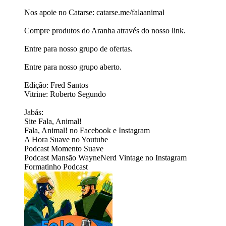
Nos apoie no Catarse: ⁠⁠⁠⁠⁠⁠⁠⁠⁠⁠⁠⁠⁠⁠⁠⁠catarse.me/falaanimal⁠⁠⁠⁠⁠⁠⁠⁠⁠
Compre produtos do Aranha⁠ através do nosso link.⁠
⁠Entre para nosso grupo de ofertas.⁠⁠⁠⁠⁠⁠⁠
⁠⁠⁠Entre para nosso grupo aberto.⁠⁠⁠
Edição: Fred Santos
Vitrine: Roberto Segundo
Jabás:
Site ⁠⁠⁠⁠⁠⁠⁠⁠⁠⁠⁠⁠⁠⁠⁠⁠⁠⁠⁠⁠⁠⁠⁠⁠⁠⁠⁠⁠⁠⁠⁠Fala, Animal!⁠⁠⁠⁠⁠⁠⁠⁠⁠⁠⁠⁠⁠⁠⁠⁠⁠⁠⁠⁠⁠⁠⁠⁠⁠⁠⁠⁠⁠⁠⁠
Fala, Animal! no ⁠⁠⁠⁠⁠⁠⁠⁠⁠⁠⁠⁠⁠⁠⁠⁠⁠⁠⁠⁠⁠⁠⁠⁠⁠⁠⁠⁠⁠⁠⁠Facebook⁠⁠⁠⁠⁠⁠⁠⁠⁠⁠⁠⁠⁠⁠⁠⁠⁠⁠⁠⁠⁠⁠⁠⁠⁠⁠⁠⁠⁠⁠⁠ e ⁠⁠⁠⁠⁠⁠⁠⁠⁠⁠⁠⁠⁠⁠⁠⁠⁠⁠⁠⁠⁠⁠⁠⁠⁠⁠⁠⁠⁠⁠⁠Instagram ⁠⁠⁠⁠⁠⁠⁠⁠⁠⁠⁠⁠⁠⁠⁠⁠⁠⁠⁠⁠⁠⁠⁠⁠⁠⁠⁠⁠⁠⁠⁠
A Hora Suave no ⁠⁠⁠⁠⁠⁠⁠⁠⁠⁠⁠⁠⁠⁠⁠⁠⁠⁠⁠⁠⁠⁠⁠⁠⁠⁠⁠⁠⁠⁠⁠Youtube⁠⁠⁠⁠⁠⁠⁠⁠⁠⁠⁠⁠⁠⁠⁠⁠⁠⁠⁠⁠⁠⁠⁠⁠⁠⁠⁠⁠⁠⁠⁠
Podcast ⁠⁠⁠⁠⁠⁠⁠⁠⁠⁠⁠⁠⁠⁠⁠⁠⁠⁠⁠⁠⁠⁠⁠⁠⁠Momento Suave⁠⁠⁠⁠⁠⁠⁠⁠⁠⁠⁠⁠⁠⁠⁠⁠⁠⁠⁠
Podcast ⁠⁠⁠⁠⁠⁠⁠⁠⁠⁠⁠⁠⁠⁠⁠⁠⁠⁠⁠⁠⁠⁠⁠⁠⁠⁠⁠⁠⁠⁠⁠⁠Mansão Wayne⁠⁠⁠⁠⁠⁠⁠⁠⁠⁠⁠⁠Nerd Vintage no ⁠⁠⁠⁠⁠⁠⁠⁠⁠⁠⁠⁠⁠⁠⁠⁠Instagram⁠⁠⁠⁠
Formatinho Podcast⁠⁠⁠