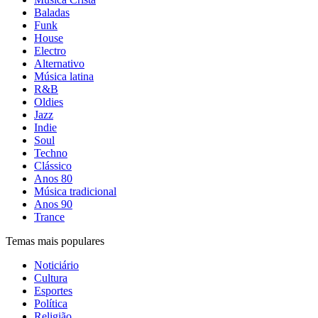
Baladas
Funk
House
Electro
Alternativo
Música latina
R&B
Oldies
Jazz
Indie
Soul
Techno
Clássico
Anos 80
Música tradicional
Anos 90
Trance
Temas mais populares
Noticiário
Cultura
Esportes
Política
Religião