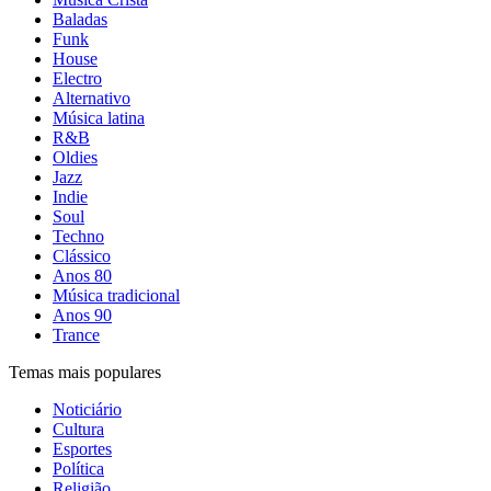
Baladas
Funk
House
Electro
Alternativo
Música latina
R&B
Oldies
Jazz
Indie
Soul
Techno
Clássico
Anos 80
Música tradicional
Anos 90
Trance
Temas mais populares
Noticiário
Cultura
Esportes
Política
Religião