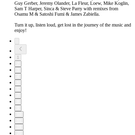
Guy Gerber, Jeremy Olander, La Fleur, Loew, Mike Koglin,
Sam T Harper, Sinca & Steve Parry with remixes from
Osamu M & Satoshi Fumi & James Zabiella.
Turn it up, listen loud, get lost in the journey of the music and
enjoy!
1
2
3
4
5
6
7
8
9
10
11
19
20