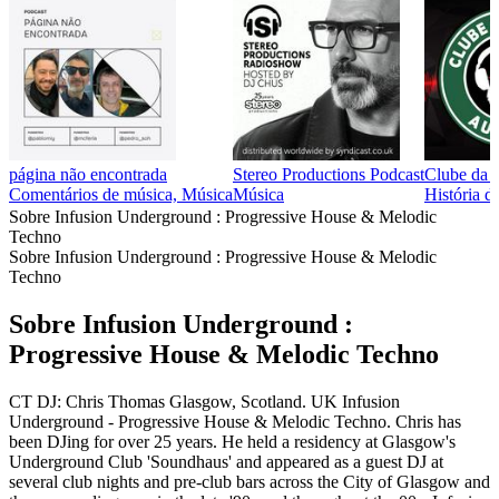
página não encontrada
Stereo Productions Podcast
Clube da 
Comentários de música, Música
Música
História d
Sobre Infusion Underground : Progressive House & Melodic
Techno
Sobre Infusion Underground : Progressive House & Melodic
Techno
Sobre Infusion Underground :
Progressive House & Melodic Techno
CT DJ: Chris Thomas Glasgow, Scotland. UK Infusion
Underground - Progressive House & Melodic Techno. Chris has
been DJing for over 25 years. He held a residency at Glasgow's
Underground Club 'Soundhaus' and appeared as a guest DJ at
several club nights and pre-club bars across the City of Glasgow and