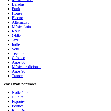
Baladas
Funk
House
Electro
Alternativo
Música latina
R&B
Oldies
Jazz
Indie
Soul
Techno
Clássico
Anos 80
Música tradicional
Anos 90
Trance
Temas mais populares
Noticiário
Cultura
Esportes
Política
Religião