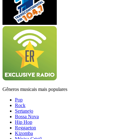
Gêneros musicais mais populares
Pop
Rock
Sertanejo
Bossa Nova
Hip Hop
Reggaeton
Kizomba
Música Cristã