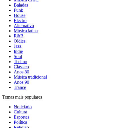
Baladas
Funk
House
Electro
Alternativo
Música latina
R&B
Oldies
Jazz
Indie
Soul
Techno
Clássico
Anos 80
Música tradicional
Anos 90
Trance
Temas mais populares
Noticiário
Cultura
Esportes
Política
Religião