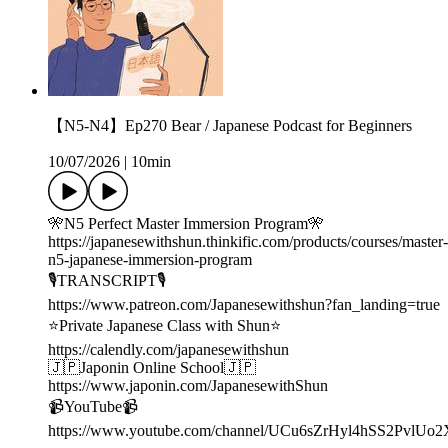
【N5-N4】Ep270 Bear / Japanese Podcast for Beginners
10/07/2026
|
10min
🎌N5 Perfect Master Immersion Program🎌
https://japanesewithshun.thinkific.com/products/courses/master-
n5-japanese-immersion-program
🎙TRANSCRIPT🎙
https://www.patreon.com/Japanesewithshun?fan_landing=true
⭐️Private Japanese Class with Shun⭐️
https://calendly.com/japanesewithshun
🇯🇵Japonin Online School🇯🇵
https://www.japonin.com/JapanesewithShun
📹YouTube📹
https://www.youtube.com/channel/UCu6sZrHyl4hSS2PvlUo