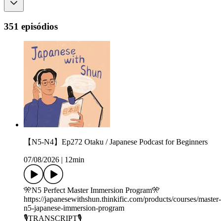
351 episódios
【N5-N4】Ep272 Otaku / Japanese Podcast for Beginners
07/08/2026
|
12min
🎌N5 Perfect Master Immersion Program🎌
https://japanesewithshun.thinkific.com/products/courses/master-
n5-japanese-immersion-program
🎙TRANSCRIPT🎙