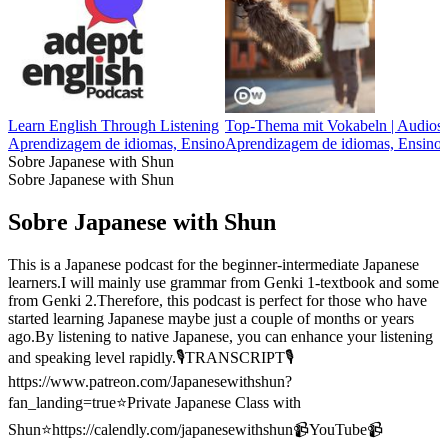
Learn English Through Listening
Top-Thema mit Vokabeln | Audios 
Aprendizagem de idiomas, Ensino
Aprendizagem de idiomas, Ensino
Sobre Japanese with Shun
Sobre Japanese with Shun
Sobre Japanese with Shun
This is a Japanese podcast for the beginner-intermediate Japanese
learners.I will mainly use grammar from Genki 1-textbook and some
from Genki 2.Therefore, this podcast is perfect for those who have
started learning Japanese maybe just a couple of months or years
ago.By listening to native Japanese, you can enhance your listening
and speaking level rapidly.🎙TRANSCRIPT🎙
https://www.patreon.com/Japanesewithshun?
fan_landing=true⭐️Private Japanese Class with
Shun⭐️https://calendly.com/japanesewithshun📹YouTube📹