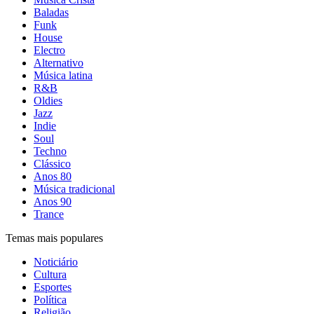
Baladas
Funk
House
Electro
Alternativo
Música latina
R&B
Oldies
Jazz
Indie
Soul
Techno
Clássico
Anos 80
Música tradicional
Anos 90
Trance
Temas mais populares
Noticiário
Cultura
Esportes
Política
Religião