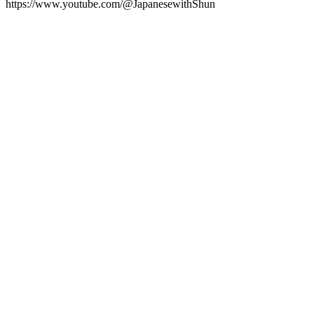
https://www.youtube.com/@JapanesewithShun
Site de podcast