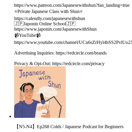
https://www.patreon.com/Japanesewithshun?fan_landing=true
⭐️Private Japanese Class with Shun⭐️
https://calendly.com/japanesewithshun
🇯🇵Japonin Online School🇯🇵
https://www.japonin.com/JapanesewithShun
📹YouTube📹
https://www.youtube.com/channel/UCu6sZrHyl4hSS2PvlUo
Advertising Inquiries: https://redcircle.com/brands
Privacy & Opt-Out: https://redcircle.com/privacy
【N5-N4】Ep268 Colds / Japanese Podcast for Beginners