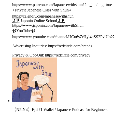
https://www.patreon.com/Japanesewithshun?fan_landing=true
⭐️Private Japanese Class with Shun⭐️
https://calendly.com/japanesewithshun
🇯🇵Japonin Online School🇯🇵
https://www.japonin.com/JapanesewithShun
📹YouTube📹
https://www.youtube.com/channel/UCu6sZrHyl4hSS2PvlUo
Advertising Inquiries: https://redcircle.com/brands
Privacy & Opt-Out: https://redcircle.com/privacy
【N5-N4】Ep271 Wallet / Japanese Podcast for Beginners