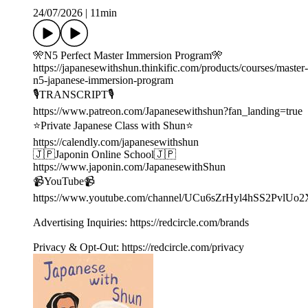
24/07/2026
|
11min
🎌N5 Perfect Master Immersion Program🎌
https://japanesewithshun.thinkific.com/products/courses/master-
n5-japanese-immersion-program
🎙TRANSCRIPT🎙
https://www.patreon.com/Japanesewithshun?fan_landing=true
⭐️Private Japanese Class with Shun⭐️
https://calendly.com/japanesewithshun
🇯🇵Japonin Online School🇯🇵
https://www.japonin.com/JapanesewithShun
📹YouTube📹
https://www.youtube.com/channel/UCu6sZrHyl4hSS2PvlUo
Advertising Inquiries: https://redcircle.com/brands
Privacy & Opt-Out: https://redcircle.com/privacy