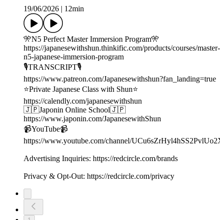
19/06/2026
|
12min
🎌N5 Perfect Master Immersion Program🎌
https://japanesewithshun.thinkific.com/products/courses/master-
n5-japanese-immersion-program
🎙TRANSCRIPT🎙
https://www.patreon.com/Japanesewithshun?fan_landing=true
⭐️Private Japanese Class with Shun⭐️
https://calendly.com/japanesewithshun
🇯🇵Japonin Online School🇯🇵
https://www.japonin.com/JapanesewithShun
📹YouTube📹
https://www.youtube.com/channel/UCu6sZrHyl4hSS2PvlUo
Advertising Inquiries: https://redcircle.com/brands
Privacy & Opt-Out: https://redcircle.com/privacy