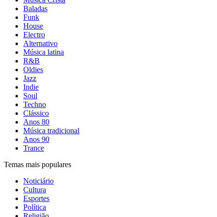
Baladas
Funk
House
Electro
Alternativo
Música latina
R&B
Oldies
Jazz
Indie
Soul
Techno
Clássico
Anos 80
Música tradicional
Anos 90
Trance
Temas mais populares
Noticiário
Cultura
Esportes
Política
Religião