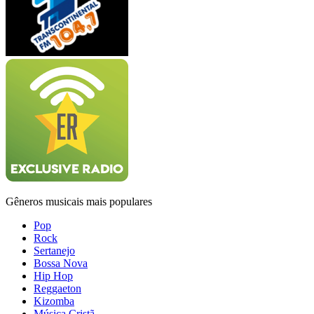
Gêneros musicais mais populares
Pop
Rock
Sertanejo
Bossa Nova
Hip Hop
Reggaeton
Kizomba
Música Cristã