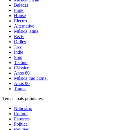
Baladas
Funk
House
Electro
Alternativo
Música latina
R&B
Oldies
Jazz
Indie
Soul
Techno
Clássico
Anos 80
Música tradicional
Anos 90
Trance
Temas mais populares
Noticiário
Cultura
Esportes
Política
Religião