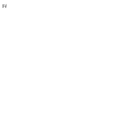
Fé
Site de podcast