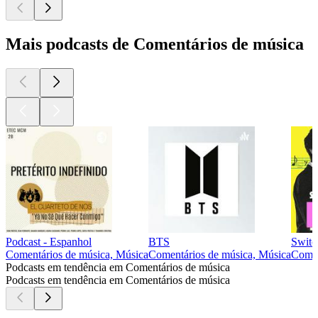
Mais podcasts de Comentários de música
Podcast - Espanhol
BTS
Switc
Comentários de música, Música
Comentários de música, Música
Comen
Podcasts em tendência em Comentários de música
Podcasts em tendência em Comentários de música