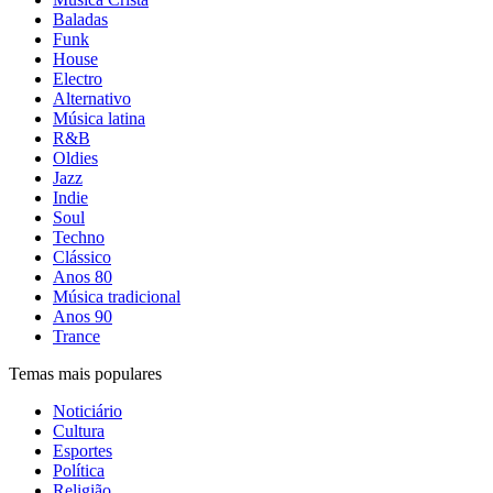
Baladas
Funk
House
Electro
Alternativo
Música latina
R&B
Oldies
Jazz
Indie
Soul
Techno
Clássico
Anos 80
Música tradicional
Anos 90
Trance
Temas mais populares
Noticiário
Cultura
Esportes
Política
Religião