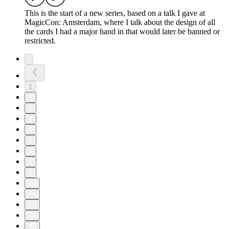
This is the start of a new series, based on a talk I gave at
MagicCon: Amsterdam, where I talk about the design of all
the cards I had a major hand in that would later be banned or
restricted.
1
2
3
4
5
6
7
8
9
10
11
20
30
40