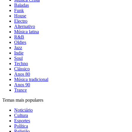
Baladas
Funk
House
Electro
Alternativo
Música latina
R&B
Oldies
Jazz
Indie
Soul
Techno
Clássico
Anos 80
Música tradicional
Anos 90
Trance
Temas mais populares
Noticiário
Cultura
Esportes
Política
Religião