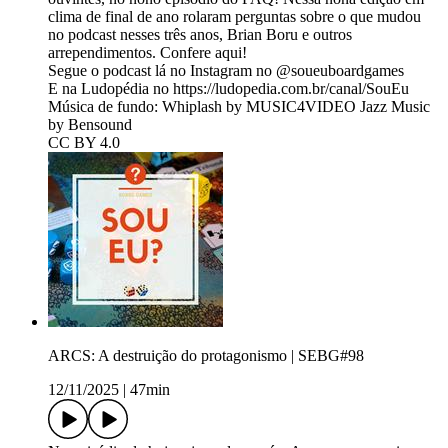
clima de final de ano rolaram perguntas sobre o que mudou
no podcast nesses três anos, Brian Boru e outros
arrependimentos. Confere aqui!
Segue o podcast lá no Instagram no ⁠⁠⁠⁠⁠@soueuboardgames
⁠⁠⁠⁠⁠E na Ludopédia no ⁠⁠⁠⁠⁠⁠⁠⁠⁠⁠⁠⁠⁠⁠⁠https://ludopedia.com.br/canal/SouEu⁠⁠⁠⁠⁠⁠⁠⁠⁠⁠⁠⁠⁠⁠⁠
Música de fundo: Whiplash by MUSIC4VIDEO Jazz Music
by Bensound
CC BY 4.0
ARCS: A destruição do protagonismo | SEBG#98
12/11/2025
|
47min