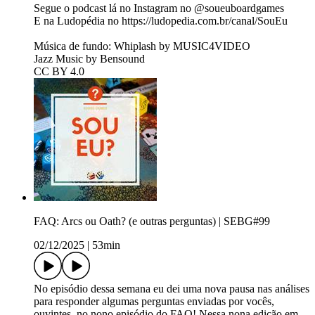
Segue o podcast lá no Instagram no ⁠⁠⁠⁠⁠⁠⁠⁠⁠⁠⁠⁠⁠⁠⁠⁠⁠⁠⁠⁠⁠⁠⁠⁠⁠⁠@soueuboardgames⁠⁠⁠⁠⁠⁠⁠⁠⁠⁠⁠⁠⁠⁠⁠⁠⁠⁠⁠⁠⁠⁠⁠⁠⁠⁠
E na Ludopédia no ⁠⁠⁠⁠⁠⁠⁠⁠⁠⁠⁠⁠⁠⁠⁠⁠⁠⁠⁠⁠⁠⁠⁠⁠⁠⁠⁠⁠⁠⁠⁠⁠⁠⁠⁠⁠https://ludopedia.com.br/canal/SouEu⁠⁠⁠⁠⁠⁠⁠⁠⁠⁠⁠⁠⁠⁠⁠⁠⁠⁠⁠⁠⁠⁠⁠⁠⁠⁠⁠⁠⁠⁠⁠⁠⁠⁠⁠⁠
Música de fundo: Whiplash by MUSIC4VIDEO
Jazz Music by Bensound
CC BY 4.0
FAQ: Arcs ou Oath? (e outras perguntas) | SEBG#99
02/12/2025
|
53min
No episódio dessa semana eu dei uma nova pausa nas análises
para responder algumas perguntas enviadas por vocês,
ouvintes, no nono episódio do FAQ! Nessa nona edição em