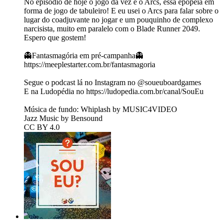
No episódio de hoje o jogo da vez é o Arcs, essa epopeia em
forma de jogo de tabuleiro! E eu usei o Arcs para falar sobre o
lugar do coadjuvante no jogar e um pouquinho de complexo
narcisista, muito em paralelo com o Blade Runner 2049.
Espero que gostem!
👻Fantasmagória em pré-campanha👻
https://meeplestarter.com.br/fantasmagoria
Segue o podcast lá no Instagram no ⁠⁠⁠⁠⁠⁠⁠⁠⁠⁠⁠⁠⁠⁠⁠⁠⁠⁠⁠⁠⁠⁠⁠⁠⁠⁠@soueuboardgames⁠⁠⁠⁠⁠⁠⁠⁠⁠⁠⁠⁠⁠⁠⁠⁠⁠⁠⁠⁠⁠⁠⁠⁠⁠⁠
E na Ludopédia no ⁠⁠⁠⁠⁠⁠⁠⁠⁠⁠⁠⁠⁠⁠⁠⁠⁠⁠⁠⁠⁠⁠⁠⁠⁠⁠⁠⁠⁠⁠⁠⁠⁠⁠⁠⁠https://ludopedia.com.br/canal/SouEu⁠⁠⁠⁠⁠⁠⁠⁠⁠⁠⁠⁠⁠⁠⁠⁠⁠⁠⁠⁠⁠⁠⁠⁠⁠⁠⁠⁠⁠⁠⁠⁠⁠⁠⁠⁠
Música de fundo: Whiplash by MUSIC4VIDEO
Jazz Music by Bensound
CC BY 4.0