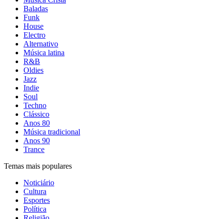
Baladas
Funk
House
Electro
Alternativo
Música latina
R&B
Oldies
Jazz
Indie
Soul
Techno
Clássico
Anos 80
Música tradicional
Anos 90
Trance
Temas mais populares
Noticiário
Cultura
Esportes
Política
Religião