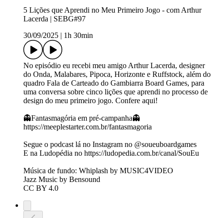
5 Lições que Aprendi no Meu Primeiro Jogo - com Arthur
Lacerda | SEBG#97
30/09/2025
|
1h 30min
No episódio eu recebi meu amigo Arthur Lacerda, designer
do Onda, Malabares, Pipoca, Horizonte e Ruffstock, além do
quadro Fala de Carteado do Gambiarra Board Games, para
uma conversa sobre cinco lições que aprendi no processo de
design do meu primeiro jogo. Confere aqui!
👻Fantasmagória em pré-campanha👻
https://meeplestarter.com.br/fantasmagoria
Segue o podcast lá no Instagram no ⁠⁠⁠⁠⁠⁠⁠⁠⁠⁠⁠⁠⁠⁠⁠⁠⁠⁠⁠⁠⁠⁠⁠⁠⁠⁠@soueuboardgames⁠⁠⁠⁠⁠⁠⁠⁠⁠⁠⁠⁠⁠⁠⁠⁠⁠⁠⁠⁠⁠⁠⁠⁠⁠⁠
E na Ludopédia no ⁠⁠⁠⁠⁠⁠⁠⁠⁠⁠⁠⁠⁠⁠⁠⁠⁠⁠⁠⁠⁠⁠⁠⁠⁠⁠⁠⁠⁠⁠⁠⁠⁠⁠⁠⁠https://ludopedia.com.br/canal/SouEu⁠⁠⁠⁠⁠⁠⁠⁠⁠⁠⁠⁠⁠⁠⁠⁠⁠⁠⁠⁠⁠⁠⁠⁠⁠⁠⁠⁠⁠⁠⁠⁠⁠⁠⁠⁠
Música de fundo: Whiplash by MUSIC4VIDEO
Jazz Music by Bensound
CC BY 4.0