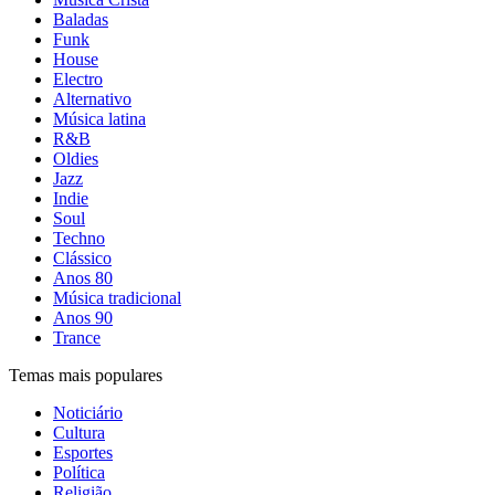
Baladas
Funk
House
Electro
Alternativo
Música latina
R&B
Oldies
Jazz
Indie
Soul
Techno
Clássico
Anos 80
Música tradicional
Anos 90
Trance
Temas mais populares
Noticiário
Cultura
Esportes
Política
Religião