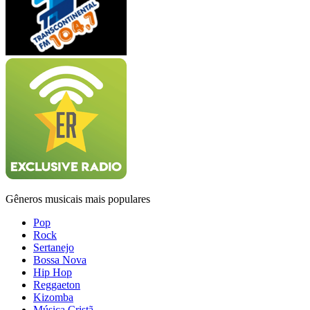
Gêneros musicais mais populares
Pop
Rock
Sertanejo
Bossa Nova
Hip Hop
Reggaeton
Kizomba
Música Cristã