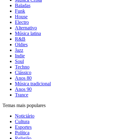
Baladas
Funk
House
Electro
Alternativo
Música latina
R&B
Oldies
Jazz
Indie
Soul
Techno
Clássico
Anos 80
Música tradicional
Anos 90
Trance
Temas mais populares
Noticiário
Cultura
Esportes
Política
Religião