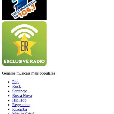
Gêneros musicais mais populares
Pop
Rock
Sertanejo
Bossa Nova
Hip Hop
Reggaeton
Kizomba
Música Cristã