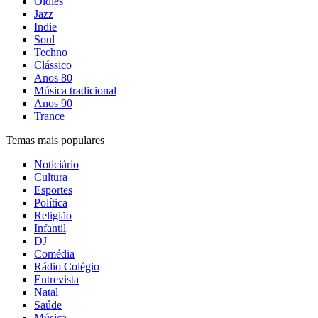
Oldies
Jazz
Indie
Soul
Techno
Clássico
Anos 80
Música tradicional
Anos 90
Trance
Temas mais populares
Noticiário
Cultura
Esportes
Política
Religião
Infantil
DJ
Comédia
Rádio Colégio
Entrevista
Natal
Saúde
Música