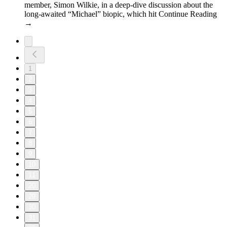
member, Simon Wilkie, in a deep-dive discussion about the
long-awaited “Michael” biopic, which hit Continue Reading
→
1
2
3
4
5
6
7
8
9
10
11
20
29
30
31