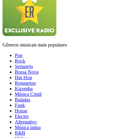
Gêneros musicais mais populares
Pop
Rock
Sertanejo
Bossa Nova
Hip Hop
Reggaeton
Kizomba
Música Cristã
Baladas
Funk
House
Electro
Alternativo
Música latina
R&B