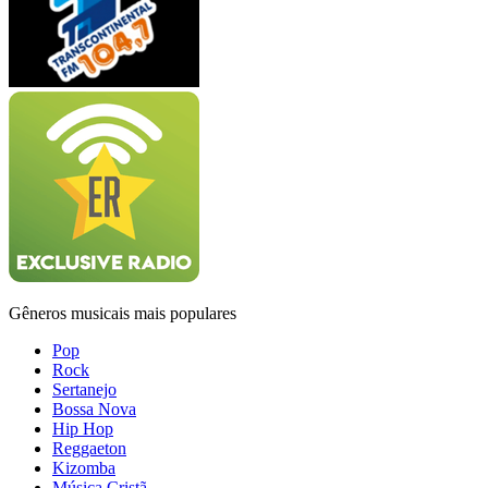
Gêneros musicais mais populares
Pop
Rock
Sertanejo
Bossa Nova
Hip Hop
Reggaeton
Kizomba
Música Cristã