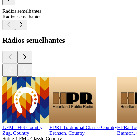
Rádios semelhantes
Rádios semelhantes
Rádios semelhantes
1.FM - Hot Country
HPR1 Traditional Classic Country
HPR2 Today
Zug, Country
Branson, Country
Branson, C
Sobre 1.FM - Classic Country