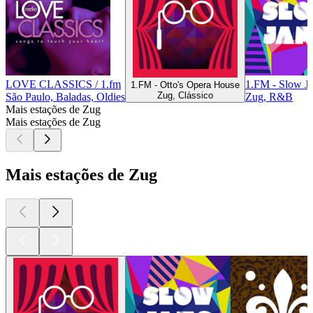
LOVE CLASSICS / 1.fm
1.FM - Slow J
1.FM - Otto's Opera House
Zug, Clássico
São Paulo, Baladas, Oldies
Zug, R&B
Mais estações de Zug
Mais estações de Zug
Mais estações de Zug