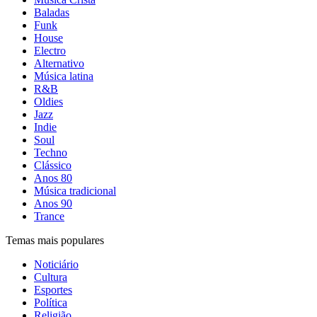
Baladas
Funk
House
Electro
Alternativo
Música latina
R&B
Oldies
Jazz
Indie
Soul
Techno
Clássico
Anos 80
Música tradicional
Anos 90
Trance
Temas mais populares
Noticiário
Cultura
Esportes
Política
Religião